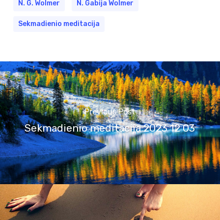
N. G. Wolmer
N. Gabija Wolmer
Sekmadienio meditacija
Previous Post
Sekmadienio meditacija 2023 12 03