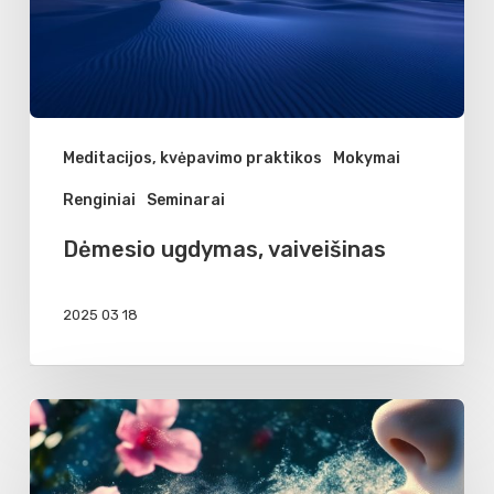
Meditacijos, kvėpavimo praktikos
Mokymai
Renginiai
Seminarai
Dėmesio ugdymas, vaiveišinas
2025 03 18
Sąmoningas
kvėpavimas