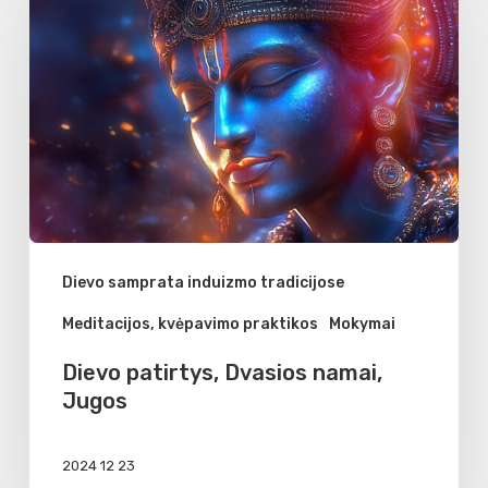
Dvasios
namai,
Jugos
Dievo samprata induizmo tradicijose
Meditacijos, kvėpavimo praktikos
Mokymai
Dievo patirtys, Dvasios namai,
Jugos
2024 12 23