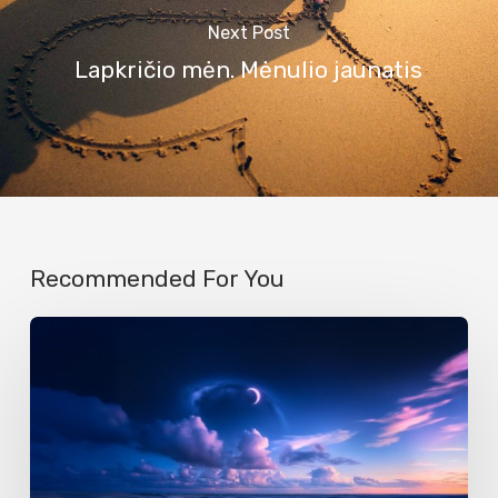
Next Post
Lapkričio mėn. Mėnulio jaunatis
Recommended For You
Dėmesio
ugdymas,
vaiveišinas