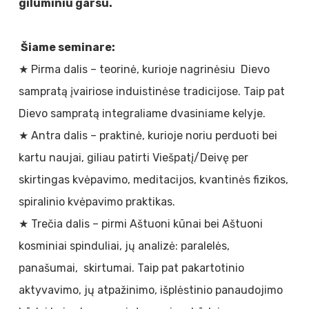
giluminiu garsu.
Šiame seminare:
★ Pirma dalis – teorinė, kurioje nagrinėsiu Dievo
sampratą įvairiose induistinėse tradicijose. Taip pat
Dievo sampratą integraliame dvasiniame kelyje.
★ Antra dalis – praktinė, kurioje noriu perduoti bei
kartu naujai, giliau patirti Viešpatį/Deivę per
skirtingas kvėpavimo, meditacijos, kvantinės fizikos,
spiralinio kvėpavimo praktikas.
★ Trečia dalis – pirmi Aštuoni kūnai bei Aštuoni
kosminiai spinduliai, jų analizė: paralelės,
panašumai, skirtumai. Taip pat pakartotinio
aktyvavimo, jų atpažinimo, išplėstinio panaudojimo