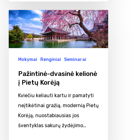
Pažintinė-
dvasinė
kelionė
į
Pietų
Mokymai
Renginiai
Seminarai
Korėją
Pažintinė-dvasinė kelionė
į Pietų Korėją
Kviečiu keliauti kartu ir pamatyti
neįtikėtinai gražią, modernią Pietų
Korėją, nuostabiausias jos
šventyklas sakurų žydėjimo…