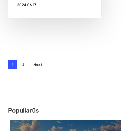
2024 06 17
1
2
Next
Populiarūs