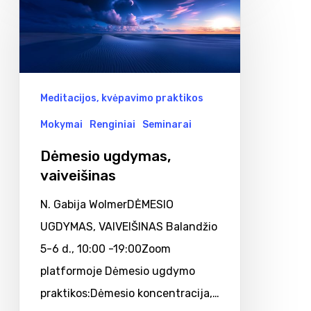
ugdymas,
vaiveišinas
Meditacijos, kvėpavimo praktikos
Mokymai
Renginiai
Seminarai
Dėmesio ugdymas,
vaiveišinas
N. Gabija WolmerDĖMESIO
UGDYMAS, VAIVEIŠINAS Balandžio
5-6 d., 10:00 -19:00Zoom
platformoje Dėmesio ugdymo
praktikos:Dėmesio koncentracija,…