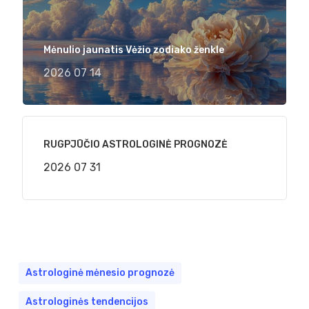
Mėnulio jaunatis Vėžio zodiako ženkle
2026 07 14
RUGPJŪČIO ASTROLOGINĖ PROGNOZĖ
2026 07 31
Astrologinė mėnesio prognozė
Astrologinės tendencijos