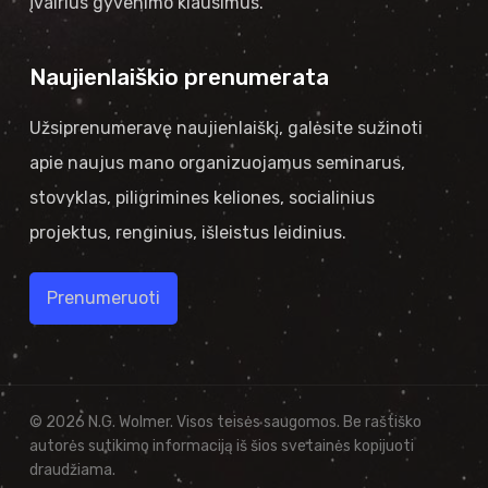
įvairius gyvenimo klausimus.
Naujienlaiškio prenumerata
Užsiprenumeravę naujienlaiškį, galėsite sužinoti
apie naujus mano organizuojamus seminarus,
stovyklas, piligrimines keliones, socialinius
projektus, renginius, išleistus leidinius.
Prenumeruoti
© 2026 N.G. Wolmer. Visos teisės saugomos. Be raštiško
autorės sutikimo informaciją iš šios svetainės kopijuoti
draudžiama.