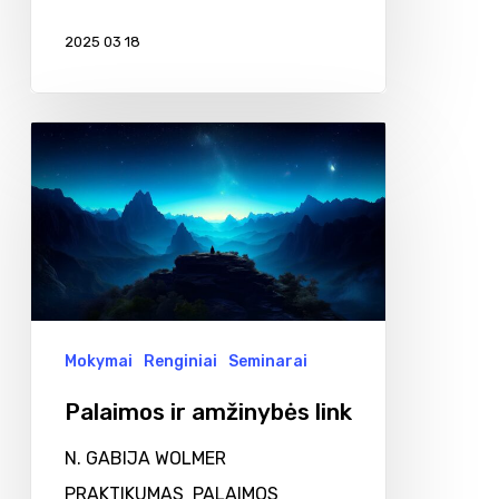
2025 03 18
Palaimos
ir
amžinybės
link
Mokymai
Renginiai
Seminarai
Palaimos ir amžinybės link
N. GABIJA WOLMER
PRAKTIKUMAS PALAIMOS