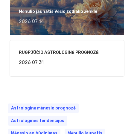
Mėnulio jaunatis Vėžio zodiako ženkle
2026 07 14
RUGPJŪČIO ASTROLOGINĖ PROGNOZĖ
2026 07 31
Astrologinė mėnesio prognozė
Astrologinės tendencijos
Mėnesio apibūdinimas
Mėnulio jaunatis