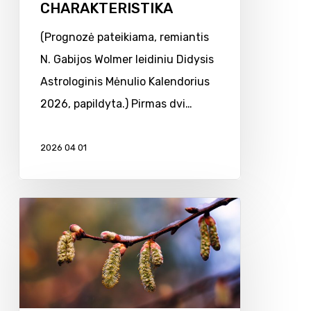
CHARAKTERISTIKA
(Prognozė pateikiama, remiantis
N. Gabijos Wolmer leidiniu Didysis
Astrologinis Mėnulio Kalendorius
2026, papildyta.) Pirmas dvi…
2026 04 01
Savaitės
astrologinė
analizė,
kovo
09-