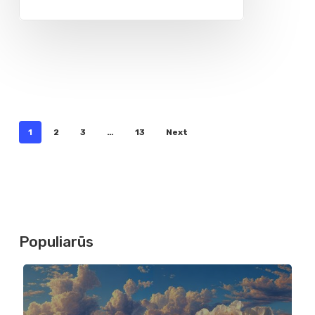
1
2
3
…
13
Next
Populiarūs