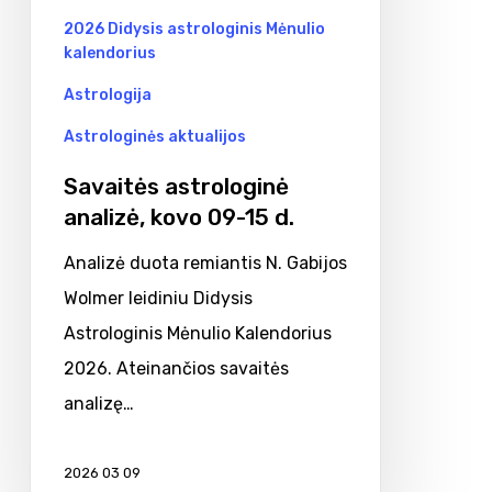
15
2026 Didysis astrologinis Mėnulio
d.
kalendorius
Astrologija
Astrologinės aktualijos
Savaitės astrologinė
analizė, kovo 09-15 d.
Analizė duota remiantis N. Gabijos
Wolmer leidiniu Didysis
Astrologinis Mėnulio Kalendorius
2026. Ateinančios savaitės
analizę…
2026 03 09