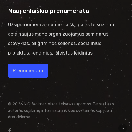
Naujienlaiškio prenumerata
Užsiprenumeravę naujienlaiškį, galėsite sužinoti
apie naujus mano organizuojamus seminarus,
stovyklas, piligrimines keliones, socialinius
projektus, renginius, išleistus leidinius.
Prenumeruoti
© 2026 N.G. Wolmer. Visos teisės saugomos. Be raštiško
autorės sutikimo informaciją iš šios svetainės kopijuoti
draudžiama.
facebook