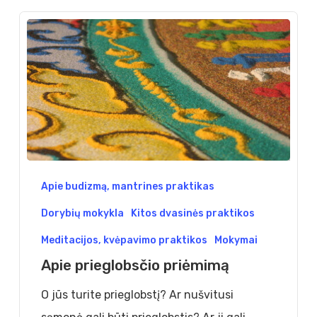
Apie
Apie budizmą, mantrines praktikas
prieglobsčio
Dorybių mokykla
Kitos dvasinės praktikos
priėmimą
Meditacijos, kvėpavimo praktikos
Mokymai
Apie prieglobsčio priėmimą
O jūs turite prieglobstį? Ar nušvitusi