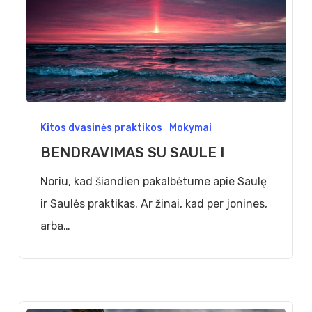
BENDRAVIMAS
Kitos dvasinės praktikos
Mokymai
SU
BENDRAVIMAS SU SAULE I
SAULE
I
Noriu, kad šiandien pakalbėtume apie Saulę
ir Saulės praktikas. Ar žinai, kad per jonines,
arba…