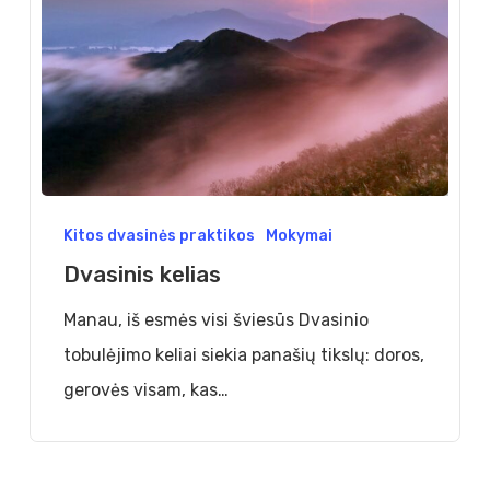
Dvasinis
Kitos dvasinės praktikos
Mokymai
kelias
Dvasinis kelias
Manau, iš esmės visi šviesūs Dvasinio
tobulėjimo keliai siekia panašių tikslų: doros,
gerovės visam, kas…