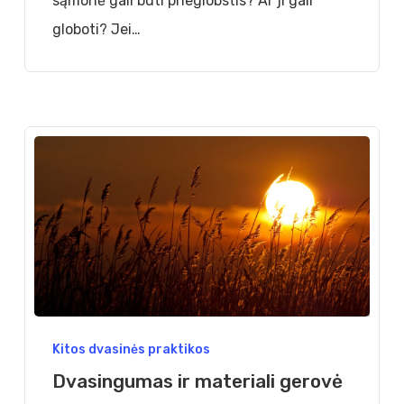
sąmonė gali būti prieglobstis? Ar ji gali
globoti? Jei…
Dvasingumas
Kitos dvasinės praktikos
ir
Dvasingumas ir materiali gerovė
materiali