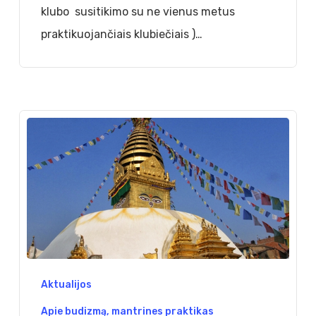
klubo susitikimo su ne vienus metus
praktikuojančiais klubiečiais )…
Piligriminė
Aktualijos
kelionė
Apie budizmą, mantrines praktikas
į