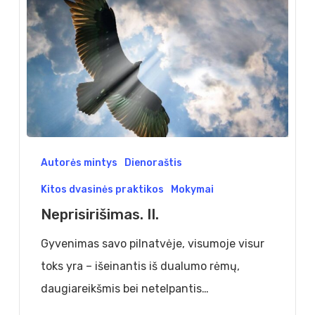
Neprisirišimas.
Autorės mintys
Dienoraštis
II.
Kitos dvasinės praktikos
Mokymai
Neprisirišimas. II.
Gyvenimas savo pilnatvėje, visumoje visur
toks yra – išeinantis iš dualumo rėmų,
daugiareikšmis bei netelpantis…