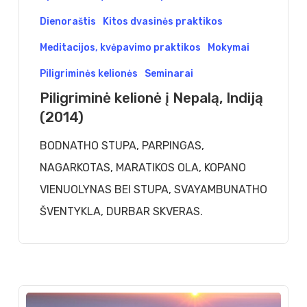
Nepalą,
Dienoraštis
Kitos dvasinės praktikos
Indiją
Meditacijos, kvėpavimo praktikos
Mokymai
(2014)
Piligriminės kelionės
Seminarai
Piligriminė kelionė į Nepalą, Indiją
(2014)
BODNATHO STUPA, PARPINGAS,
NAGARKOTAS, MARATIKOS OLA, KOPANO
VIENUOLYNAS BEI STUPA, SVAYAMBUNATHO
ŠVENTYKLA, DURBAR SKVERAS.