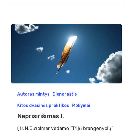
Neprisirišimas
Autorės mintys
Dienoraštis
I.
Kitos dvasinės praktikos
Mokymai
Neprisirišimas I.
( Iš N.G.Wolmer vedamo “Trijų brangenybių”