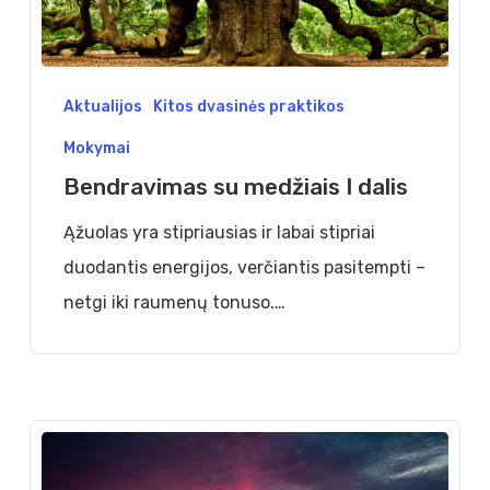
Bendravimas
Aktualijos
Kitos dvasinės praktikos
su
Mokymai
medžiais
Bendravimas su medžiais I dalis
I
dalis
Ąžuolas yra stipriausias ir labai stipriai
duodantis energijos, verčiantis pasitempti –
netgi iki raumenų tonuso.…