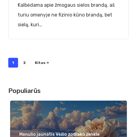
gerovė
Kalbėdama apie žmogaus sielos brandą, aš
turiu omenyje ne fizinio kūno brandą, bet
sielą, kuri…
1
2
Kitas »
Populiarūs
Mėnulio jaunatis Vėžio zodiako ženkle