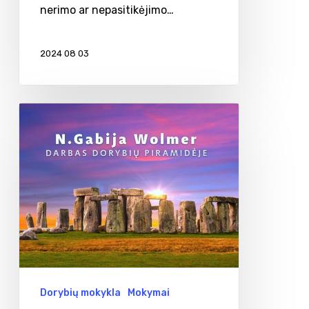
nerimo ar nepasitikėjimo…
2024 08 03
Darbas
dorybių
piramidėje
Dorybių mokykla
Mokymai