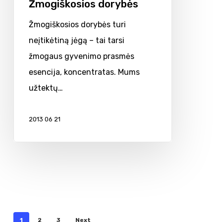
Žmogiškosios dorybės
Žmogiškosios dorybės turi
neįtikėtiną jėgą – tai tarsi
žmogaus gyvenimo prasmės
esencija, koncentratas. Mums
užtektų…
2013 06 21
1
2
3
Next