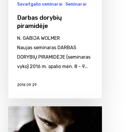
Savaitgalio seminarai
Seminarai
Darbas dorybių
piramidėje
N. GABIJA WOLMER
Naujas seminaras DARBAS
DORYBIŲ PIRAMIDĖJE (seminaras
vyko) 2016 m. spalio mėn. 8 - 9…
2016 09 29
Apie
kantrybę,
dėkingumą,