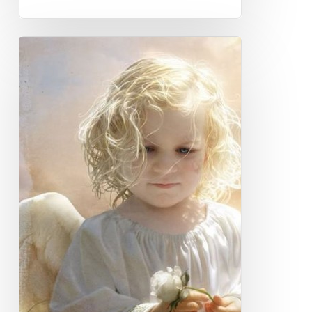
Sėkmės
angelas