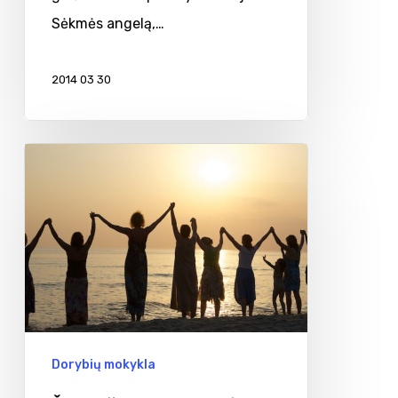
Sėkmės angelą,…
2014 03 30
Žmogiškosios
dorybės
Dorybių mokykla