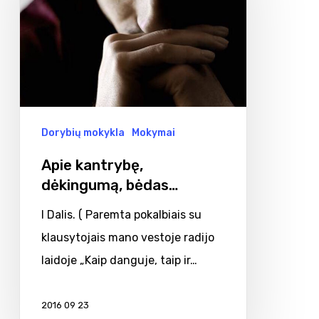
bėdas…
Dorybių mokykla
Mokymai
Apie kantrybę,
dėkingumą, bėdas…
I Dalis. ( Paremta pokalbiais su
klausytojais mano vestoje radijo
laidoje „Kaip danguje, taip ir…
2016 09 23