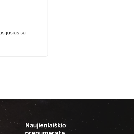
usijusius su
Naujienlaiškio
prenumerata