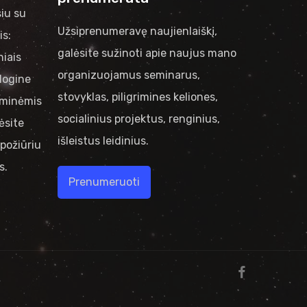
iu su
Užsiprenumeravę naujienlaiškį,
is:
galėsite sužinoti apie naujus mano
niais
organizuojamus seminarus,
logine
stovyklas, piligrimines keliones,
riminėmis
socialinius projektus, renginius,
ėsite
išleistus leidinius.
požiūriu
s.
Prenumeruoti
facebook