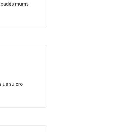
ai padės mums
sius su oro