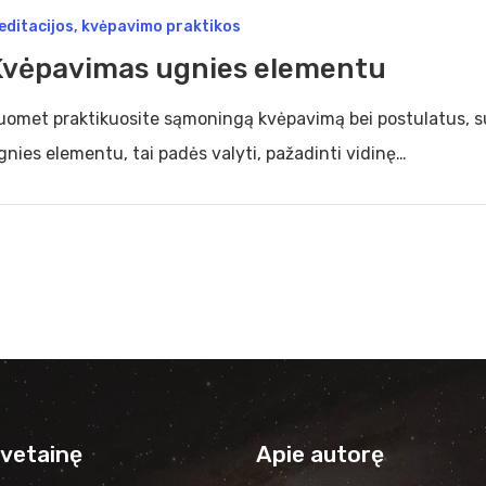
pavimas
editacijos, kvėpavimo praktikos
ies
Kvėpavimas ugnies elementu
mentu
uomet praktikuosite sąmoningą kvėpavimą bei postulatus, s
gnies elementu, tai padės valyti, pažadinti vidinę…
svetainę
Apie autorę