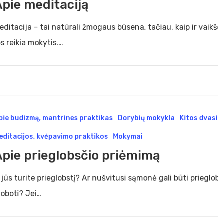
Apie meditaciją
editacija – tai natūrali žmogaus būsena, tačiau, kaip ir vaikšč
os reikia mokytis.…
pie budizmą, mantrines praktikas
Dorybių mokykla
Kitos dvas
globsčio
editacijos, kvėpavimo praktikos
Mokymai
ėmimą
Apie prieglobsčio priėmimą
 jūs turite prieglobstį? Ar nušvitusi sąmonė gali būti prieglobs
loboti? Jei…