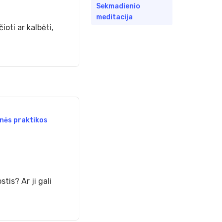
Sekmadienio
meditacija
ioti ar kalbėti,
inės praktikos
tis? Ar ji gali