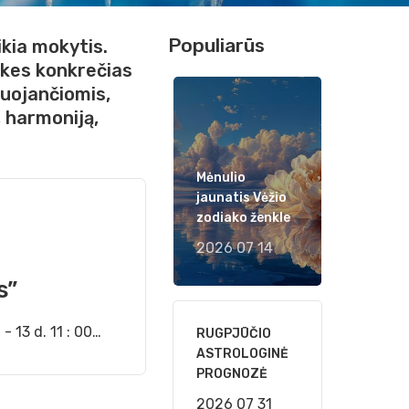
Populiarūs
ikia
mokytis.
ikes
konkrečias
uojančiomis,
,
harmoniją,
Mėnulio
jaunatis Vėžio
zodiako ženkle
2026 07 14
s”
 13 d. 11 : 00…
RUGPJŪČIO
ASTROLOGINĖ
PROGNOZĖ
2026 07 31