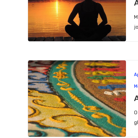
M
j
Apie
A
prie
M
pri
O
g