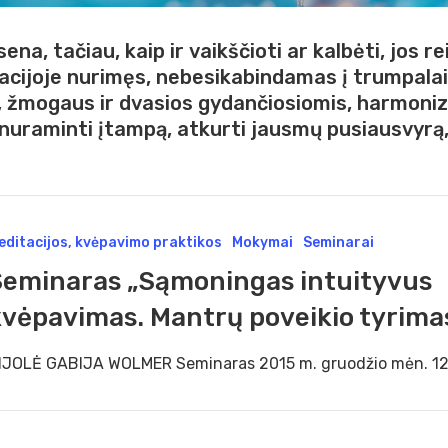
sena,
tačiau,
kaip
ir
vaikščioti
ar
kalbėti,
jos
re
acijoje
nurimęs,
nebesikabindamas
į
trumpala
,
žmogaus
ir
dvasios
gydančiosiomis,
harmoniz
nuraminti
įtampą,
atkurti
jausmų
pusiausvyrą
inaras
editacijos, kvėpavimo praktikos
Mokymai
Seminarai
moningas
Seminaras „Sąmoningas intuityvus
ityvus
kvėpavimas. Mantrų poveikio tyrima
avimas.
trų
IJOLĖ GABIJA WOLMER Seminaras 2015 m. gruodžio mėn. 12 -
ikio
mas”