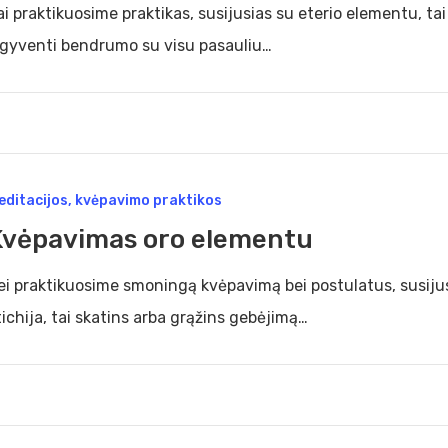
ai praktikuosime praktikas, susijusias su eterio elementu, t
šgyventi bendrumo su visu pasauliu…
pavimas
editacijos, kvėpavimo praktikos
Kvėpavimas oro elementu
mentu
ei praktikuosime smoningą kvėpavimą bei postulatus, susiju
tichija, tai skatins arba grąžins gebėjimą…