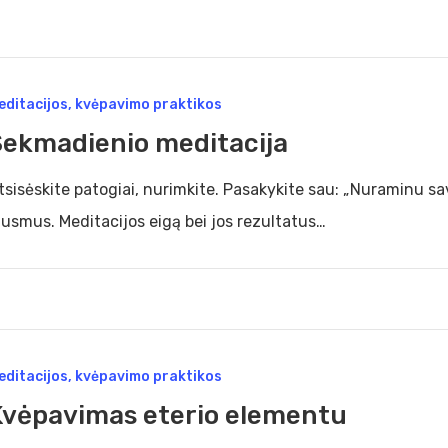
madienio
editacijos, kvėpavimo praktikos
tacija
Sekmadienio meditacija
tsisėskite patogiai, nurimkite. Pasakykite sau: „Nuraminu sa
ausmus. Meditacijos eigą bei jos rezultatus…
pavimas
editacijos, kvėpavimo praktikos
io
Kvėpavimas eterio elementu
mentu