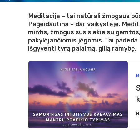
Meditacija
–
tai
natūrali
žmogaus
bū
Pageidautina
–
dar
vaikystėje.
Medit
mintis,
žmogus
susisiekia
su
gamtos
pakylėjančiomis
jėgomis. Tai
padeda
išgyventi
tyrą
palaimą,
gilią
ramybę.
Sem
Hit enter to search or ESC to close
M
„Są
intu
kvėp
Man
N
pove
tyri