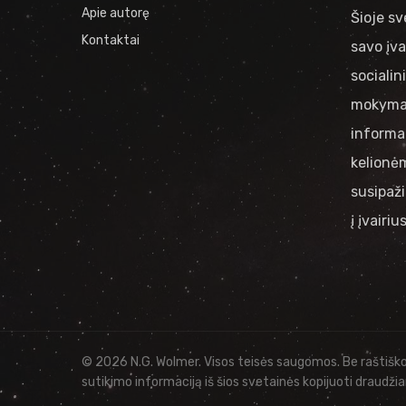
Apie autorę
Šioje sv
Kontaktai
savo įva
socialin
mokymai
informac
kelionėm
susipaži
į įvairi
© 2026 N.G. Wolmer. Visos teisės saugomos. Be raštišk
sutikimo informaciją iš šios svetainės kopijuoti draudži