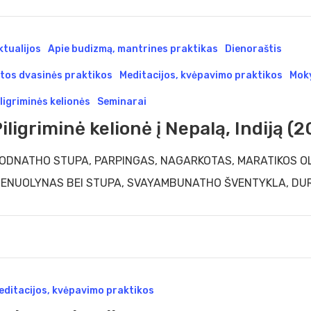
griminė
ktualijos
Apie budizmą, mantrines praktikas
Dienoraštis
onė
itos dvasinės praktikos
Meditacijos, kvėpavimo praktikos
Mok
lą,
iligriminės kelionės
Seminarai
ją
iligriminė kelionė į Nepalą, Indiją (
4)
ODNATHO STUPA, PARPINGAS, NAGARKOTAS, MARATIKOS O
IENUOLYNAS BEI STUPA, SVAYAMBUNATHO ŠVENTYKLA, DU
editacijos, kvėpavimo praktikos
taciją