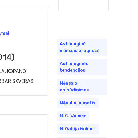
ymai
Astrologinė
mėnesio prognozė
2014)
Astrologinės
tendencijos
LA, KOPANO
RBAR SKVERAS.
Mėnesio
apibūdinimas
Mėnulio jaunatis
N. G. Wolmer
N. Gabija Wolmer