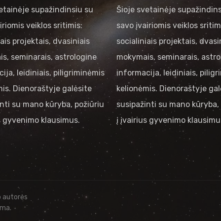
etainėje supažindinsiu su
Šioje svetainėje supažindins
iriomis veiklos sritimis:
savo įvairiomis veiklos sritim
iais projektais, dvasiniais
socialiniais projektais, dvasi
s, seminarais, astrologine
mokymais, seminarais, astro
ija, leidiniais, piligriminėmis
informacija, leidiniais, pilig
is. Dienoraštyje galėsite
kelionėmis. Dienoraštyje gal
nti su mano kūryba, požiūriu
susipažinti su mano kūryba, 
us gyvenimo klausimus.
į įvairius gyvenimo klausimu
o autorės
ama.