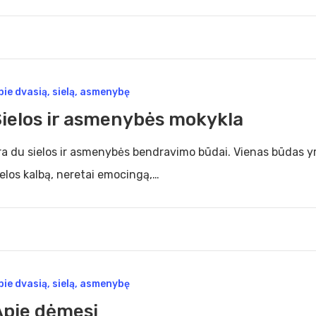
s
os
pie dvasią, sielą, asmenybę
Sielos ir asmenybės mokykla
enybės
ykla
ra du sielos ir asmenybės bendravimo būdai. Vienas būdas y
ielos kalbą, neretai emocingą,…
pie dvasią, sielą, asmenybę
esį
Apie dėmesį