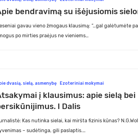
dravimą
pie bendravimą su išėjusiomis sielom
usiomis
eseniai gavau vieno žmogaus klausimą: “…gal galėtumėte pas
omis,
mogus po mirties praėjus ne vieniems…
s
akymai
pie dvasią, sielą, asmenybę
Ezoteriniai mokymai
tsakymai į klausimus: apie sielą bei
simus:
ersikūnijimus. I Dalis
ą
urnalistė: Kas nutinka sielai, kai miršta fizinis kūnas? N.G.Wo
yvenimas – sudėtinga, gili paslaptis.…
ikūnijimus.