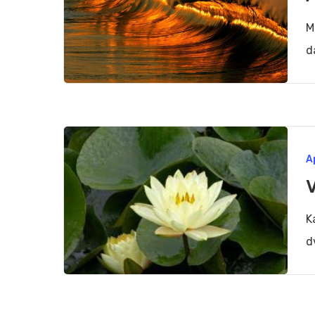
M
d
Visa
A
gebė
K
d