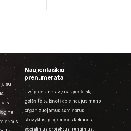
Naujienlaiškio
prenumerata
iu su
Užsiprenumeravę naujienlaiškį,
is:
galėsite sužinoti apie naujus mano
niais
organizuojamus seminarus,
logine
stovyklas, piligrimines keliones,
riminėmis
socialinius projektus, renginius,
ėsite