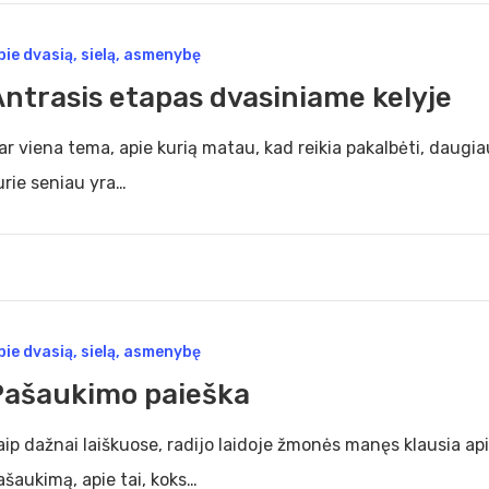
asis
pie dvasią, sielą, asmenybę
pas
Antrasis etapas dvasiniame kelyje
siniame
je
ar viena tema, apie kurią matau, kad reikia pakalbėti, daugiau
urie seniau yra…
aukimo
pie dvasią, sielą, asmenybę
ška
Pašaukimo paieška
aip dažnai laiškuose, radijo laidoje žmonės manęs klausia apie
ašaukimą, apie tai, koks…