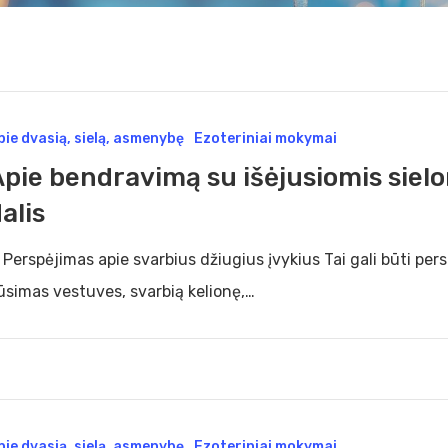
pie dvasią, sielą, asmenybę
Ezoteriniai mokymai
dravimą
pie bendravimą su išėjusiomis sielom
alis
usiomis
omis,
. Perspėjimas apie svarbius džiugius įvykius Tai gali būti per
ūsimas vestuves, svarbią kelionę,…
s
pie dvasią, sielą, asmenybę
Ezoteriniai mokymai