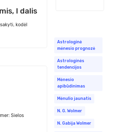
is, I dalis
akyti, kodėl
Astrologinė
mėnesio prognozė
Astrologinės
tendencijos
Mėnesio
apibūdinimas
Mėnulio jaunatis
N. G. Wolmer
lmer: Sielos
N. Gabija Wolmer