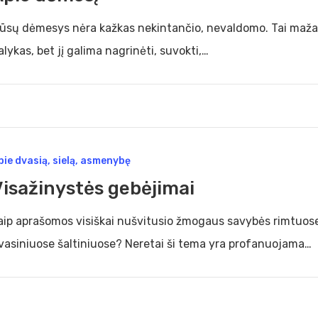
ūsų dėmesys nėra kažkas nekintančio, nevaldomo. Tai maža
alykas, bet jį galima nagrinėti, suvokti,…
žinystės
pie dvasią, sielą, asmenybę
jimai
Visažinystės gebėjimai
aip aprašomos visiškai nušvitusio žmogaus savybės rimtuos
vasiniuose šaltiniuose? Neretai ši tema yra profanuojama…