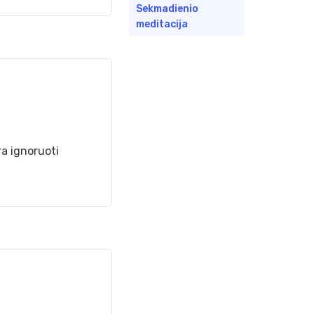
Sekmadienio
meditacija
ra ignoruoti