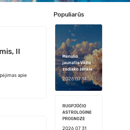
Populiarūs
is, II
Mėnulio
jaunatis Vėžio
zodiako ženkle
spėjimas apie
2026 07 14
RUGPJŪČIO
ASTROLOGINĖ
PROGNOZĖ
2026 07 31