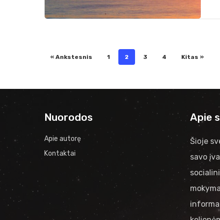
« Ankstesnis
1
2
3
4
Kitas »
Nuorodos
Apie 
Apie autorę
Šioje sv
Kontaktai
savo įva
socialin
mokymai
informac
kelionėm