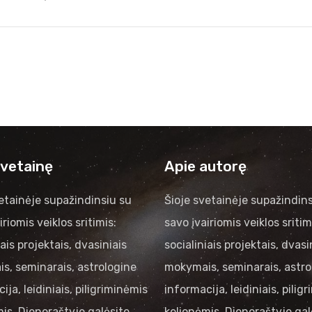
svetainę
Apie autorę
etainėje supažindinsiu su
Šioje svetainėje supažindins
iriomis veiklos sritimis:
savo įvairiomis veiklos sritim
iais projektais, dvasiniais
socialiniais projektais, dvasi
s, seminarais, astrologine
mokymais, seminarais, astro
ija, leidiniais, piligriminėmis
informacija, leidiniais, pilig
is. Dienoraštyje galėsite
kelionėmis. Dienoraštyje gal