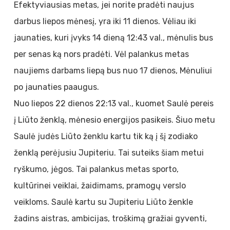
Efektyviausias metas, jei norite pradėti naujus
darbus liepos mėnesį, yra iki 11 dienos. Vėliau iki
jaunaties, kuri įvyks 14 dieną 12:43 val., mėnulis bus
per senas ką nors pradėti. Vėl palankus metas
naujiems darbams liepą bus nuo 17 dienos, Mėnuliui
po jaunaties paaugus.
Nuo liepos 22 dienos 22:13 val., kuomet Saulė pereis
į Liūto ženklą, mėnesio energijos pasikeis. Šiuo metu
Saulė judės Liūto ženklu kartu tik ką į šį zodiako
ženklą perėjusiu Jupiteriu. Tai suteiks šiam metui
ryškumo, jėgos. Tai palankus metas sporto,
kultūrinei veiklai, žaidimams, pramogų verslo
veikloms. Saulė kartu su Jupiteriu Liūto ženkle
žadins aistras, ambicijas, troškimą gražiai gyventi,