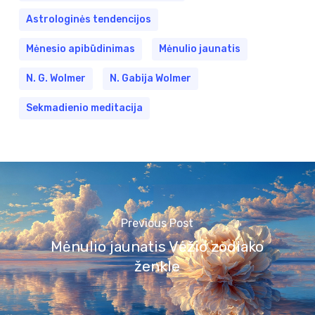
Astrologinės tendencijos
Mėnesio apibūdinimas
Mėnulio jaunatis
N. G. Wolmer
N. Gabija Wolmer
Sekmadienio meditacija
Previous Post
Mėnulio jaunatis Vėžio zodiako
ženkle