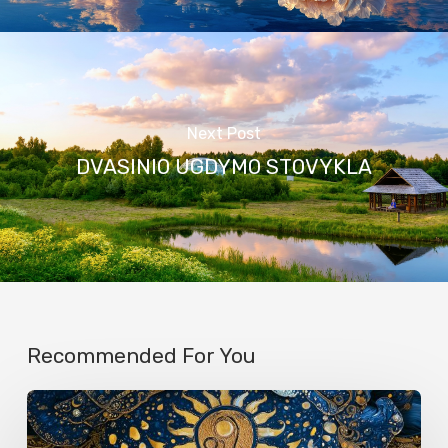
Next Post
DVASINIO UGDYMO STOVYKLA
Recommended For You
RUGPJŪČIO
ASTROLOGINĖ