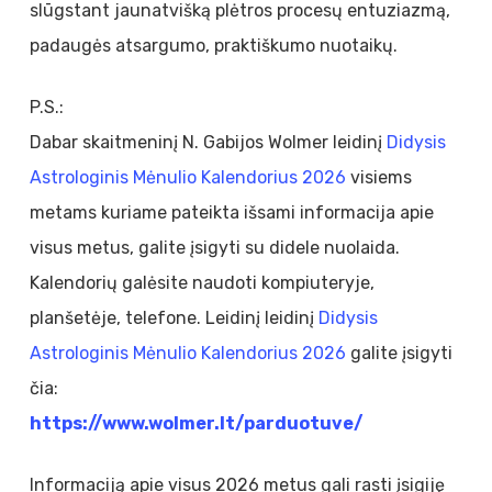
slūgstant jaunatvišką plėtros procesų entuziazmą,
padaugės atsargumo, praktiškumo nuotaikų.
P.S.:
Dabar skaitmeninį N. Gabijos Wolmer leidinį
Didysis
Astrologinis Mėnulio Kalendorius 2026
visiems
metams kuriame pateikta išsami informacija apie
visus metus, galite įsigyti su didele nuolaida.
Kalendorių galėsite naudoti kompiuteryje,
planšetėje, telefone. Leidinį leidinį
Didysis
Astrologinis Mėnulio Kalendorius 2026
galite įsigyti
čia:
https://www.wolmer.lt/parduotuve/
Informaciją apie visus 2026 metus gali rasti įsigiję