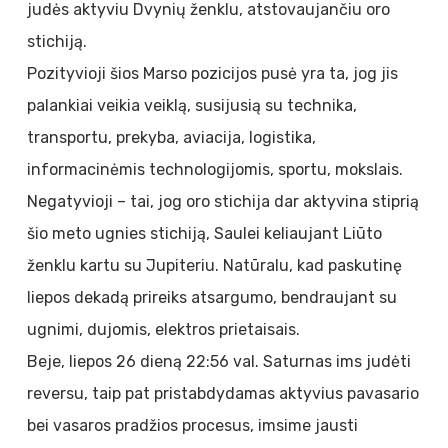
judės aktyviu Dvynių ženklu, atstovaujančiu oro
stichiją.
Pozityvioji šios Marso pozicijos pusė yra ta, jog jis
palankiai veikia veiklą, susijusią su technika,
transportu, prekyba, aviacija, logistika,
informacinėmis technologijomis, sportu, mokslais.
Negatyvioji – tai, jog oro stichija dar aktyvina stiprią
šio meto ugnies stichiją, Saulei keliaujant Liūto
ženklu kartu su Jupiteriu. Natūralu, kad paskutinę
liepos dekadą prireiks atsargumo, bendraujant su
ugnimi, dujomis, elektros prietaisais.
Beje, liepos 26 dieną 22:56 val. Saturnas ims judėti
reversu, taip pat pristabdydamas aktyvius pavasario
bei vasaros pradžios procesus, imsime jausti