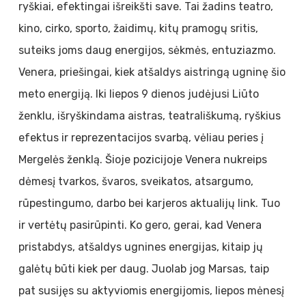
ryškiai, efektingai išreikšti save. Tai žadins teatro,
kino, cirko, sporto, žaidimų, kitų pramogų sritis,
suteiks joms daug energijos, sėkmės, entuziazmo.
Venera, priešingai, kiek atšaldys aistringą ugninę šio
meto energiją. Iki liepos 9 dienos judėjusi Liūto
ženklu, išryškindama aistras, teatrališkumą, ryškius
efektus ir reprezentacijos svarbą, vėliau peries į
Mergelės ženklą. Šioje pozicijoje Venera nukreips
dėmesį tvarkos, švaros, sveikatos, atsargumo,
rūpestingumo, darbo bei karjeros aktualijų link. Tuo
ir vertėtų pasirūpinti. Ko gero, gerai, kad Venera
pristabdys, atšaldys ugnines energijas, kitaip jų
galėtų būti kiek per daug. Juolab jog Marsas, taip
pat susijęs su aktyviomis energijomis, liepos mėnesį