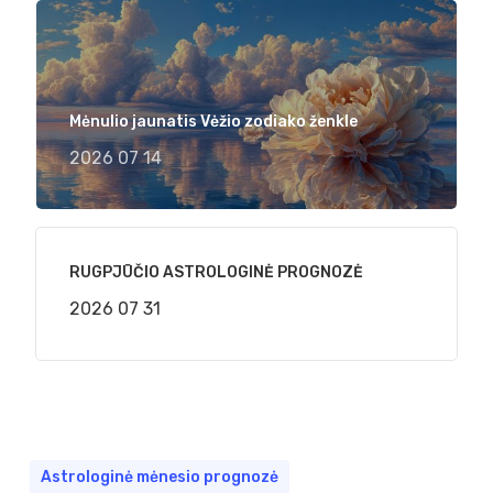
Mėnulio jaunatis Vėžio zodiako ženkle
2026 07 14
RUGPJŪČIO ASTROLOGINĖ PROGNOZĖ
2026 07 31
Astrologinė mėnesio prognozė