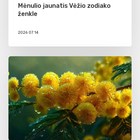
Mėnulio jaunatis Vėžio zodiako
ženkle
2026 07 14
Mėnulio
jaunatis
Dvynių
zodiako
ženkle