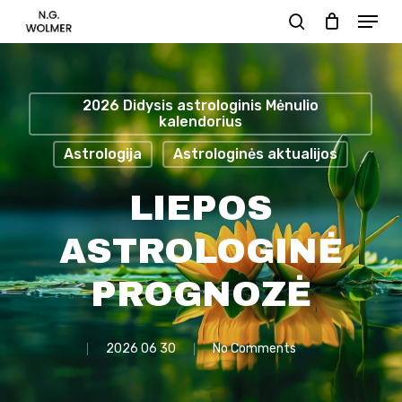
Menu
Skip
search
to
main
content
2026 Didysis astrologinis Mėnulio
kalendorius
Astrologija
Astrologinės aktualijos
LIEPOS
ASTROLOGINĖ
PROGNOZĖ
2026 06 30
No Comments