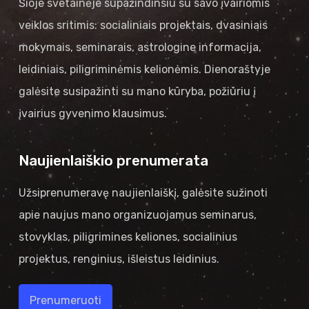
Šioje svetainėje supažindinsiu su savo įvairiomis
veiklos sritimis: socialiniais projektais, dvasiniais
mokymais, seminarais, astrologine informacija,
leidiniais, piligriminėmis kelionėmis. Dienoraštyje
galėsite susipažinti su mano kūryba, požiūriu į
įvairius gyvenimo klausimus.
Naujienlaiškio prenumerata
Užsiprenumeravę naujienlaiškį, galėsite sužinoti
apie naujus mano organizuojamus seminarus,
stovyklas, piligrimines keliones, socialinius
projektus, renginius, išleistus leidinius.
Prenumeruoti