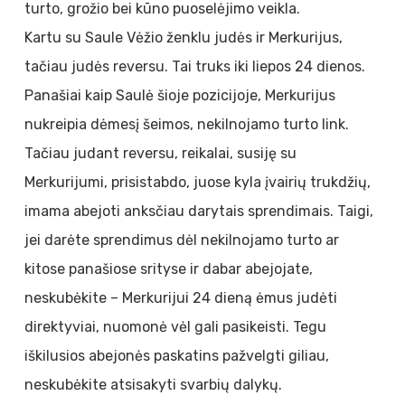
turto, grožio bei kūno puoselėjimo veikla.
Kartu su Saule Vėžio ženklu judės ir Merkurijus,
tačiau judės reversu. Tai truks iki liepos 24 dienos.
Panašiai kaip Saulė šioje pozicijoje, Merkurijus
nukreipia dėmesį šeimos, nekilnojamo turto link.
Tačiau judant reversu, reikalai, susiję su
Merkurijumi, prisistabdo, juose kyla įvairių trukdžių,
imama abejoti anksčiau darytais sprendimais. Taigi,
jei darėte sprendimus dėl nekilnojamo turto ar
kitose panašiose srityse ir dabar abejojate,
neskubėkite – Merkurijui 24 dieną ėmus judėti
direktyviai, nuomonė vėl gali pasikeisti. Tegu
iškilusios abejonės paskatins pažvelgti giliau,
neskubėkite atsisakyti svarbių dalykų.