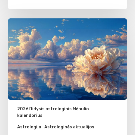
Mėnulio
jaunatis
Vėžio
zodiako
ženkle
2026 Didysis astrologinis Mėnulio
kalendorius
Astrologija
Astrologinės aktualijos