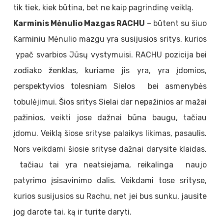
tik tiek, kiek būtina, bet ne kaip pagrindinę veiklą.
Karminis Mėnulio Mazgas RACHU
– būtent su šiuo
Karminiu Mėnulio mazgu yra susijusios sritys, kurios
ypač svarbios Jūsų vystymuisi. RACHU pozicija bei
zodiako ženklas, kuriame jis yra, yra įdomios,
perspektyvios tolesniam Sielos bei asmenybės
tobulėjimui. Šios sritys Sielai dar nepažinios ar mažai
pažinios, veikti jose dažnai būna baugu, tačiau
įdomu. Veiklą šiose srityse palaikys likimas, pasaulis.
Nors veikdami šiosie srityse dažnai darysite klaidas,
tačiau tai yra neatsiejama, reikalinga naujo
patyrimo įsisavinimo dalis. Veikdami tose srityse,
kurios susijusios su Rachu, net jei bus sunku, jausite
jog darote tai, ką ir turite daryti.