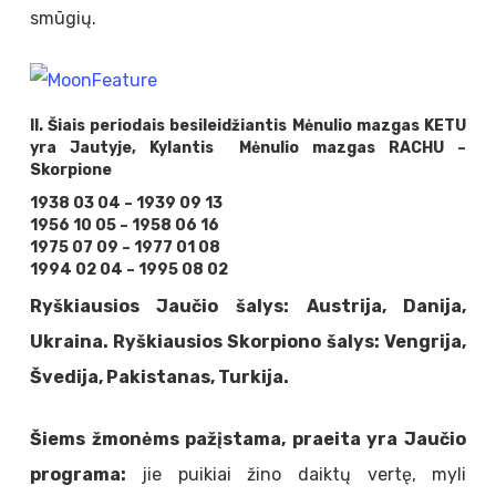
smūgių.
II. Šiais periodais besileidžiantis Mėnulio mazgas KETU
yra Jautyje,
Kylantis Mėnulio mazgas RACHU –
Skorpione
1938 03 04 – 1939 09 13
1956 10 05 – 1958 06 16
1975 07 09 – 1977 01 08
1994 02 04 – 1995 08 02
Ryškiausios Jaučio šalys:
Austrija, Danija,
Ukraina. Ryškiausios Skorpiono šalys: Vengrija,
Švedija, Pakistanas, Turkija.
Šiems žmonėms pažįstama, praeita yra Jaučio
programa:
jie puikiai žino daiktų vertę, myli