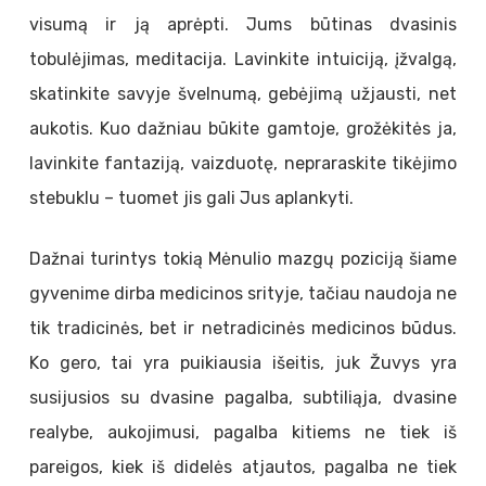
visumą ir ją aprėpti. Jums būtinas dvasinis
tobulėjimas, meditacija. Lavinkite intuiciją, įžvalgą,
skatinkite savyje švelnumą, gebėjimą užjausti, net
aukotis. Kuo dažniau būkite gamtoje, grožėkitės ja,
lavinkite fantaziją, vaizduotę, nepraraskite tikėjimo
stebuklu – tuomet jis gali Jus aplankyti.
Dažnai turintys tokią Mėnulio mazgų poziciją šiame
gyvenime dirba medicinos srityje, tačiau naudoja ne
tik tradicinės, bet ir netradicinės medicinos būdus.
Ko gero, tai yra puikiausia išeitis, juk Žuvys yra
susijusios su dvasine pagalba, subtiliąja, dvasine
realybe, aukojimusi, pagalba kitiems ne tiek iš
pareigos, kiek iš didelės atjautos, pagalba ne tiek