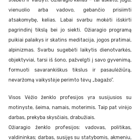
vienuolio arba vadovo, gebančio prisiimti
atsakomybę, kelias. Labai svarbu mokėti išskirti
pagrindinį tikslą bei jo siekti. Ožiaragio programą
puikiai palaikys ir skatins meditacija, jogos pratimai,
alpinizmas. Svarbu sugebėti laikytis dienotvarkės,
objektyviai, tarsi iš šono, pažvelgti į savo gyvenimą,
formuoti savarankiškus tikslus ir pasaulėžiūrą,
nevaržomą vaikystėje perimto tėvų „bagažo”.
Visos Vėžio ženklo profesijos yra susijusios su
motinyste, šeima, namais, moterimis. Taip pat virėjo
darbas, prekyba skysčiais, drabužiais.
Ožiaragio ženklo profesijos: vadovas, politikas,
valdininkas; darbas, susijęs su statybomis, akmeniu,