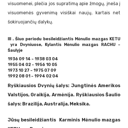
visuomenei, plečia jos supratimą apie žmogų, įneša į
visuomenės gyvenimą visiškai naujų, kartais net
šokiruojančių dalykų.
III . Šiuo periodu besileidžiantis Mėnulio mazgas KETU
yra Dvyniuose, Kylantis Mėnulio mazgas RACHU –
Šaulyje
1936 09 14 – 1938 03 04
1955 04 02 – 1956 10 05
1973 10 27 – 1975 07 09
1992 08 01 – 1994 02 04
Ryškiausios Dvynių šalys: Jungtinės Amerikos
Valstijos, Graikija, Armėnija. Ryškiausios Šaulio
šalys: Brazilija, Australija, Meksika.
Jūsų besileidžiantis Karminis Mėnulio mazgas