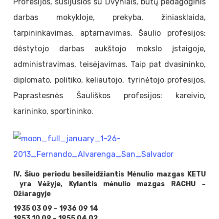
Profesijos, susijusios su Dvyniais, būtų pedagoginis
darbas mokykloje, prekyba, žiniasklaida,
tarpininkavimas, aptarnavimas. Šaulio profesijos:
dėstytojo darbas aukštojo mokslo įstaigoje,
administravimas, teisėjavimas. Taip pat dvasininko,
diplomato, politiko, keliautojo, tyrinėtojo profesijos.
Paprastesnės Šauliškos profesijos: kareivio,
karininko, sportininko.
IV. Šiuo periodu besileidžiantis Mėnulio mazgas KETU
yra Vėžyje, Kylantis mėnulio mazgas RACHU –
Ožiaragyje
1935 03 09 – 1936 09 14
1953 10 09 – 1955 04 02