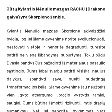
Jūsų Kylantis Mėnulio mazgas RACHU (Drakono
galva) yra Skorpiono ženkle.
Kylantis Mėnulio mazgas Skorpione akivaizdžiai
byloja, jog jei šiame gyvenime norite evoliucionuoti,
nestovėti vietoje ir nenorite degraduoti, turėsite
patirti ne vieną išbandymą, supurtymą. Tokiu būdu
Dvasia bandys Jus pažadinti iš materialaus pasaulio
sąstingio. Jums labai svarbu patirti visiškai naujus
dalykus, išbandyti save, nueiti sudėtingą
transformacijos kelią. Šiame gyvenime jau neužteks
vien įgyto atsargumo, įpročio vystytis ramiai,
saugiai. Jums būtina išmokti rizikuoti, imtis drąsių
sumanymų. Net jei nenorite, gyvenimas vers