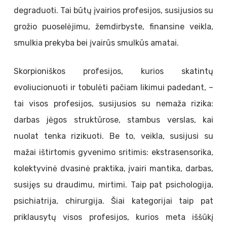
degraduoti. Tai būtų įvairios profesijos, susijusios su
grožio puoselėjimu, žemdirbyste, finansine veikla,
smulkia prekyba bei įvairūs smulkūs amatai.
Skorpioniškos profesijos, kurios skatintų
evoliucionuoti ir tobulėti pačiam likimui padedant, –
tai visos profesijos, susijusios su nemaža rizika:
darbas jėgos struktūrose, stambus verslas, kai
nuolat tenka rizikuoti. Be to, veikla, susijusi su
mažai ištirtomis gyvenimo sritimis: ekstrasensorika,
kolektyvinė dvasinė praktika, įvairi mantika, darbas,
susijęs su draudimu, mirtimi. Taip pat psichologija,
psichiatrija, chirurgija. Šiai kategorijai taip pat
priklausytų visos profesijos, kurios meta iššūkį