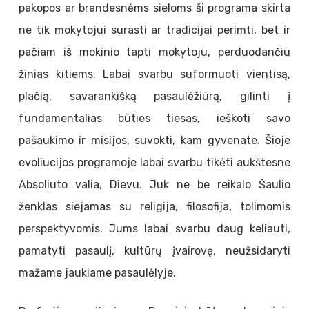
pakopos ar brandesnėms sieloms ši programa skirta
ne tik mokytojui surasti ar tradicijai perimti, bet ir
pačiam iš mokinio tapti mokytoju, perduodančiu
žinias kitiems. Labai svarbu suformuoti vientisą,
plačią, savarankišką pasaulėžiūrą, gilinti į
fundamentalias būties tiesas, ieškoti savo
pašaukimo ir misijos, suvokti, kam gyvenate. Šioje
evoliucijos programoje labai svarbu tikėti aukštesne
Absoliuto valia, Dievu. Juk ne be reikalo Šaulio
ženklas siejamas su religija, filosofija, tolimomis
perspektyvomis. Jums labai svarbu daug keliauti,
pamatyti pasaulį, kultūrų įvairovę, neužsidaryti
mažame jaukiame pasaulėlyje.