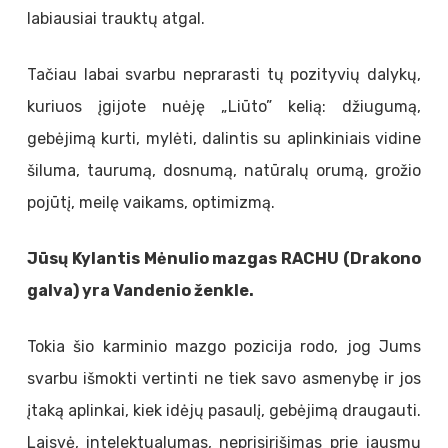
labiausiai trauktų atgal.
Tačiau labai svarbu neprarasti tų pozityvių dalykų,
kuriuos įgijote nuėję „Liūto” kelią: džiugumą,
gebėjimą kurti, mylėti, dalintis su aplinkiniais vidine
šiluma, taurumą, dosnumą, natūralų orumą, grožio
pojūtį, meilę vaikams, optimizmą.
Jūsų Kylantis Mėnulio mazgas RACHU (Drakono
galva) yra Vandenio ženkle.
Tokia šio karminio mazgo pozicija rodo, jog Jums
svarbu išmokti vertinti ne tiek savo asmenybę ir jos
įtaką aplinkai, kiek idėjų pasaulį, gebėjimą draugauti.
Laisvė, intelektualumas, neprisirišimas prie jausmų