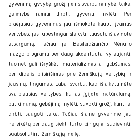
gyvenimą, gyvybę, grožį, jiems svarbu ramybė, taika,
galimybė ramiai dirbti, gyventi, mylėti. Per
praėjusius gyvenimus jau išmokote kaupti įvairias
vertybes, jas rūpestingai išlaikyti, tausoti, išlavinote
atsargumą. Tačiau jei Besileidžiančio Mėnulio
mazgo programa per daug akcentuota, vyraujanti,
tuomet gali išryškėti materializmas ar gobšumas,
per didelis prisirišimas prie žemiškųjų vertybių ir
jausmų, tingumas. Labai svarbu, kad išlaikytumėte
svarbiausias vertybes, kurias įgijote: natūralumą,
patikimumą, gebėjimą mylėti, suvokti grožį, kantriai
dirbti, saugoti taiką. Tačiau šiame gyvenime jau
nereikėtų per daug siekti turto, pinigų ar sudievinti,
suabsoliutinti žemiškąją meilę.