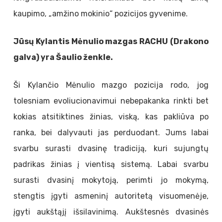
kaupimo, „amžino mokinio“ pozicijos gyvenime.
Jūsų Kylantis Mėnulio mazgas RACHU (Drakono
galva) yra Šaulio ženkle.
Ši Kylančio Mėnulio mazgo pozicija rodo, jog
tolesniam evoliucionavimui nebepakanka rinkti bet
kokias atsitiktines žinias, viską, kas pakliūva po
ranka, bei dalyvauti jas perduodant. Jums labai
svarbu surasti dvasinę tradiciją, kuri sujungtų
padrikas žinias į vientisą sistemą. Labai svarbu
surasti dvasinį mokytoją, perimti jo mokymą,
stengtis įgyti asmeninį autoritetą visuomenėje,
įgyti aukštąjį išsilavinimą. Aukštesnės dvasinės