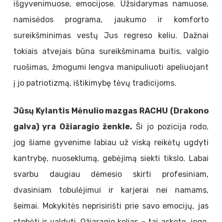
išgyvenimuose, emocijose. Užsidarymas namuose,
namisėdos programa, jaukumo ir komforto
sureikšminimas vestų Jus regreso keliu. Dažnai
tokiais atvejais būna sureikšminama buitis, valgio
ruošimas, žmogumi lengva manipuliuoti apeliuojant
į jo patriotizmą, ištikimybę tėvų tradicijoms.
Jūsų Kylantis Mėnulio mazgas RACHU (Drakono
galva) yra Ožiaragio ženkle.
Ši jo pozicija rodo,
jog šiame gyvenime labiau už viską reikėtų ugdyti
kantrybę, nuoseklumą, gebėjimą siekti tikslo. Labai
svarbu daugiau dėmesio skirti profesiniam,
dvasiniam tobulėjimui ir karjerai nei namams,
šeimai. Mokykitės neprisirišti prie savo emocijų, jas
stebėti ir valdyti. Ožiaragio kelias – tai asketo, jogo,