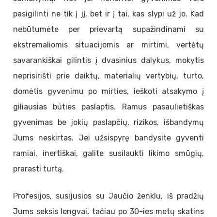
pasigilinti ne tik į jį, bet ir į tai, kas slypi už jo. Kad
nebūtumėte per prievartą supažindinami su
ekstremaliomis situacijomis ar mirtimi, vertėtų
savarankiškai gilintis į dvasinius dalykus, mokytis
neprisirišti prie daiktų, materialių vertybių, turto,
domėtis gyvenimu po mirties, ieškoti atsakymo į
giliausias būties paslaptis. Ramus pasaulietiškas
gyvenimas be jokių paslapčių, rizikos, išbandymų
Jums neskirtas. Jei užsispyrę bandysite gyventi
ramiai, inertiškai, galite susilaukti likimo smūgių,
prarasti turtą.
Profesijos, susijusios su Jaučio ženklu, iš pradžių
Jums seksis lengvai, tačiau po 30-ies metų skatins