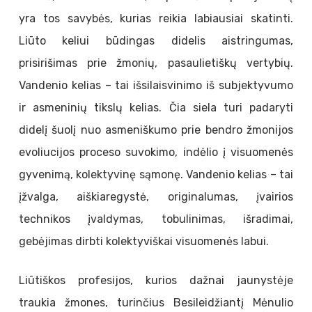
yra tos savybės, kurias reikia labiausiai skatinti.
Liūto keliui būdingas didelis aistringumas,
prisirišimas prie žmonių, pasaulietiškų vertybių.
Vandenio kelias – tai išsilaisvinimo iš subjektyvumo
ir asmeninių tikslų kelias. Čia siela turi padaryti
didelį šuolį nuo asmeniškumo prie bendro žmonijos
evoliucijos proceso suvokimo, indėlio į visuomenės
gyvenimą, kolektyvinę sąmonę. Vandenio kelias – tai
įžvalga, aiškiaregystė, originalumas, įvairios
technikos įvaldymas, tobulinimas, išradimai,
gebėjimas dirbti kolektyviškai visuomenės labui.
Liūtiškos profesijos, kurios dažnai jaunystėje
traukia žmones, turinčius Besileidžiantį Mėnulio