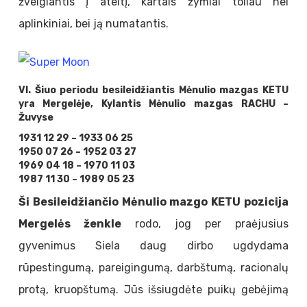
žvelgiantis į ateitį, kartais žymiai toliau nei
aplinkiniai, bei ją numatantis.
VI. Šiuo periodu besileidžiantis Mėnulio mazgas KETU
yra Mergelėje, Kylantis Mėnulio mazgas RACHU –
Žuvyse
1931 12 29 – 1933 06 25
1950 07 26 – 1952 03 27
1969 04 18 – 1970 11 03
1987 11 30 – 1989 05 23
Ši Besileidžiančio Mėnulio mazgo KETU pozicija
Mergelės ženkle
rodo, jog per praėjusius
gyvenimus Siela daug dirbo ugdydama
rūpestingumą, pareigingumą, darbštumą, racionalų
protą, kruopštumą. Jūs išsiugdėte puikų gebėjimą