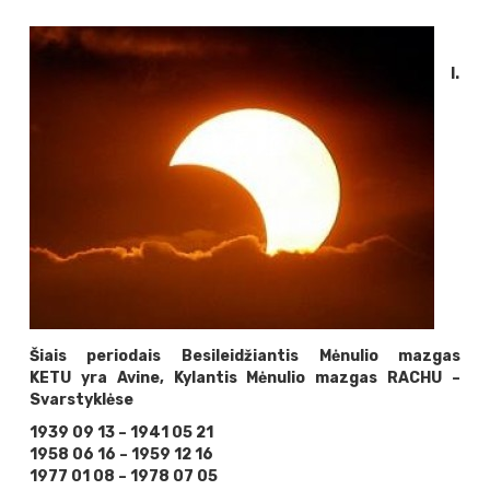
I.
Šiais periodais Besileidžiantis Mėnulio mazgas
KETU yra Avine,
Kylantis Mėnulio mazgas RACHU –
Svarstyklėse
1939 09 13 – 1941 05 21
1958 06 16 – 1959 12 16
1977 01 08 – 1978 07 05