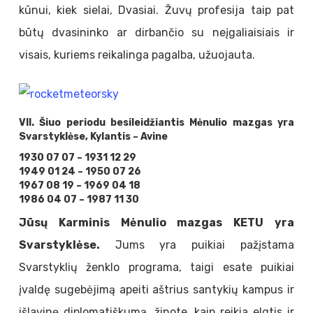
kūnui, kiek sielai, Dvasiai. Žuvų profesija taip pat
būtų dvasininko ar dirbančio su neįgaliaisiais ir
visais, kuriems reikalinga pagalba, užuojauta.
VII. Šiuo periodu besileidžiantis Mėnulio mazgas yra
Svarstyklėse, Kylantis – Avine
1930 07 07 – 1931 12 29
1949 01 24 – 1950 07 26
1967 08 19 – 1969 04 18
1986 04 07 – 1987 11 30
Jūsų Karminis Mėnulio mazgas KETU yra
Svarstyklėse.
Jums yra puikiai pažįstama
Svarstyklių ženklo programa, taigi esate puikiai
įvaldę sugebėjimą apeiti aštrius santykių kampus ir
išlavinę diplomatiškumą, žinote, kaip reikia elgtis ir