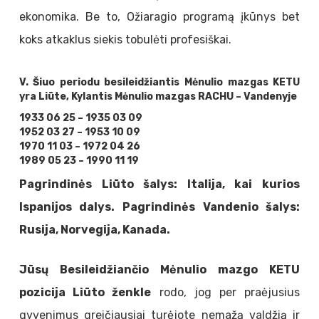
ekonomika. Be to, Ožiaragio programą įkūnys bet
koks atkaklus siekis tobulėti profesiškai.
V. Šiuo periodu besileidžiantis Mėnulio mazgas KETU
yra Liūte, Kylantis Mėnulio mazgas RACHU – Vandenyje
1933 06 25 – 1935 03 09
1952 03 27 – 1953 10 09
1970 11 03 – 1972 04 26
1989 05 23 – 1990 11 19
Pagrindinės Liūto šalys: Italija, kai kurios
Ispanijos dalys. Pagrindinės Vandenio šalys:
Rusija, Norvegija, Kanada.
Jūsų Besileidžiančio Mėnulio mazgo KETU
pozicija Liūto ženkle
rodo, jog per praėjusius
gyvenimus greičiausiai turėjote nemažą valdžią ir