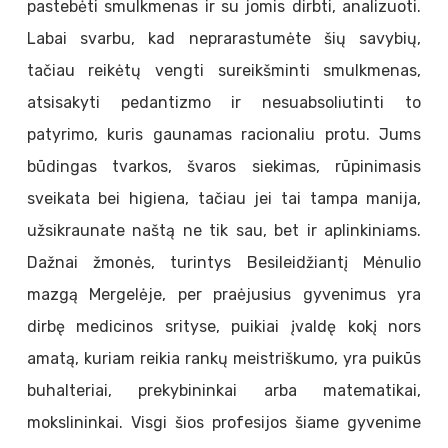
pastebėti smulkmenas ir su jomis dirbti, analizuoti.
Labai svarbu, kad neprarastumėte šių savybių,
tačiau reikėtų vengti sureikšminti smulkmenas,
atsisakyti pedantizmo ir nesuabsoliutinti to
patyrimo, kuris gaunamas racionaliu protu. Jums
būdingas tvarkos, švaros siekimas, rūpinimasis
sveikata bei higiena, tačiau jei tai tampa manija,
užsikraunate naštą ne tik sau, bet ir aplinkiniams.
Dažnai žmonės, turintys Besileidžiantį Mėnulio
mazgą Mergelėje, per praėjusius gyvenimus yra
dirbę medicinos srityse, puikiai įvaldę kokį nors
amatą, kuriam reikia rankų meistriškumo, yra puikūs
buhalteriai, prekybininkai arba matematikai,
mokslininkai. Visgi šios profesijos šiame gyvenime