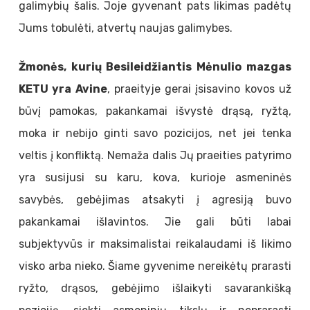
galimybių šalis. Joje gyvenant pats likimas padėtų
Jums tobulėti, atvertų naujas galimybes.
Žmonės, kurių Besileidžiantis Mėnulio mazgas
KETU yra Avine
, praeityje gerai įsisavino kovos už
būvį pamokas, pakankamai išvystė drąsą, ryžtą,
moka ir nebijo ginti savo pozicijos, net jei tenka
veltis į konfliktą. Nemaža dalis Jų praeities patyrimo
yra susijusi su karu, kova, kurioje asmeninės
savybės, gebėjimas atsakyti į agresiją buvo
pakankamai išlavintos. Jie gali būti labai
subjektyvūs ir maksimalistai reikalaudami iš likimo
visko arba nieko. Šiame gyvenime nereikėtų prarasti
ryžto, drąsos, gebėjimo išlaikyti savarankišką