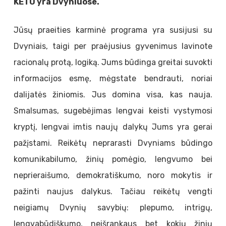
KETU yra Dvyniuose.
Jūsų praeities karminė programa yra susijusi su
Dvyniais, taigi per praėjusius gyvenimus lavinote
racionalų protą, logiką. Jums būdinga greitai suvokti
informacijos esmę, mėgstate bendrauti, noriai
dalijatės žiniomis. Jus domina visa, kas nauja.
Smalsumas, sugebėjimas lengvai keisti vystymosi
kryptį, lengvai imtis naujų dalykų Jums yra gerai
pažįstami. Reikėtų neprarasti Dvyniams būdingo
komunikabilumo, žinių pomėgio, lengvumo bei
neprieraišumo, demokratiškumo, noro mokytis ir
pažinti naujus dalykus. Tačiau reikėtų vengti
neigiamų Dvynių savybių: plepumo, intrigų,
lengvabūdiškumo, neišrankaus bet kokių žinių