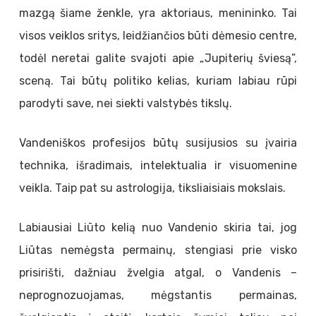
mazgą šiame ženkle, yra aktoriaus, menininko. Tai
visos veiklos sritys, leidžiančios būti dėmesio centre,
todėl neretai galite svajoti apie „Jupiterių šviesą”,
sceną. Tai būtų politiko kelias, kuriam labiau rūpi
parodyti save, nei siekti valstybės tikslų.
Vandeniškos profesijos būtų susijusios su įvairia
technika, išradimais, intelektualia ir visuomenine
veikla. Taip pat su astrologija, tiksliaisiais mokslais.
Labiausiai Liūto kelią nuo Vandenio skiria tai, jog
Liūtas nemėgsta permainų, stengiasi prie visko
prisirišti, dažniau žvelgia atgal, o Vandenis –
neprognozuojamas, mėgstantis permainas,