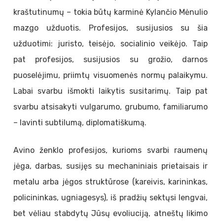
kraštutinumų – tokia būtų karminė Kylančio Mėnulio
mazgo užduotis. Profesijos, susijusios su šia
užduotimi: juristo, teisėjo, socialinio veikėjo. Taip
pat profesijos, susijusios su grožio, darnos
puoselėjimu, priimtų visuomenės normų palaikymu.
Labai svarbu išmokti laikytis susitarimų. Taip pat
svarbu atsisakyti vulgarumo, grubumo, familiarumo
– lavinti subtilumą, diplomatiškumą.
Avino ženklo profesijos, kurioms svarbi raumenų
jėga, darbas, susijęs su mechaniniais prietaisais ir
metalu arba jėgos struktūrose (kareivis, karininkas,
policininkas, ugniagesys), iš pradžių sektųsi lengvai,
bet vėliau stabdytų Jūsų evoliuciją, atneštų likimo