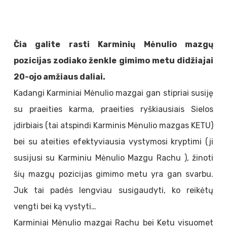
Čia galite rasti Karminių Mėnulio mazgų
pozicijas zodiako ženkle gimimo metu didžiajai
20-ojo amžiaus daliai.
Kadangi Karminiai Mėnulio mazgai gan stipriai susiję
su praeities karma, praeities ryškiausiais Sielos
įdirbiais (tai atspindi Karminis Mėnulio mazgas KETU)
bei su ateities efektyviausia vystymosi kryptimi (ji
susijusi su Karminiu Mėnulio Mazgu Rachu ), žinoti
šių mazgų pozicijas gimimo metu yra gan svarbu.
Juk tai padės lengviau susigaudyti, ko reikėtų
vengti bei ką vystyti…
Karminiai Mėnulio mazgai Rachu bei Ketu visuomet