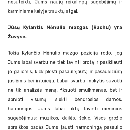
nesuteiktų Jums naujų reikalingų sugebėjimų ir
karminiame kelyje trauktų atgal.
Jūsų Kylantis Mėnulio mazgas (Rachu) yra
Žuvyse.
Tokia Kylančio Mėnulio mazgo pozicija rodo, jog
Jums labai svarbu ne tiek lavinti protą ir pasikliauti
jo galiomis, kiek plėsti pasaulėjautą ir pasaulėžiūrą
juslėmis bei intuicija. Labai svarbu mokytis suvokti
ne tik analizės meną, fiksuoti smulkmenas, bet ir
aprėpti visumą, siekti bendrosios darnos,
harmonijos. Jums labai tiktų lavinti meninius
sugebėjimus: muzikos, dailės, šokio. Visos grožio
apraiškos padės Jums jausti harmoningą pasaulio