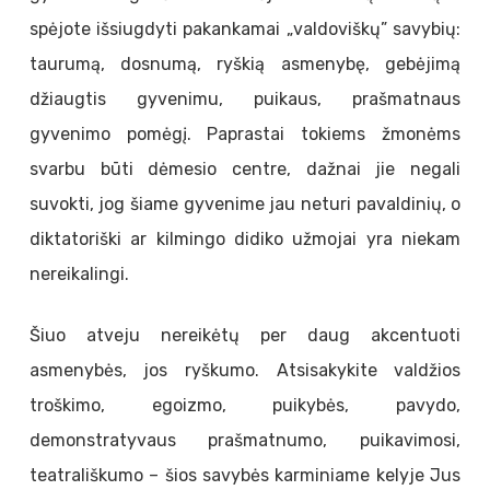
spėjote išsiugdyti pakankamai „valdoviškų” savybių:
taurumą, dosnumą, ryškią asmenybę, gebėjimą
džiaugtis gyvenimu, puikaus, prašmatnaus
gyvenimo pomėgį. Paprastai tokiems žmonėms
svarbu būti dėmesio centre, dažnai jie negali
suvokti, jog šiame gyvenime jau neturi pavaldinių, o
diktatoriški ar kilmingo didiko užmojai yra niekam
nereikalingi.
Šiuo atveju nereikėtų per daug akcentuoti
asmenybės, jos ryškumo. Atsisakykite valdžios
troškimo, egoizmo, puikybės, pavydo,
demonstratyvaus prašmatnumo, puikavimosi,
teatrališkumo – šios savybės karminiame kelyje Jus