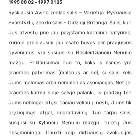
1995 08 02 – 1997 01 25
Ryškiausia Avino ženklo šalis – Vokietija. Ryškiausia
Svarstyklių ženklo šalis – Didžioji Britanija. Šalis, kuri
Jus atvestų prie jau pažįstamo karminio patyrimo,
kurioje greičiausiai jau esate buvęs per praėjusius
gyvenimus, yra susijusi su Besileidžiančiu Mėnulio
mazgu. Priklausomai nuo to, koks iš esmės yra
praeities patyrimas (malonus ar ne), ši šalis kels
Jums malonias arba nemalonias asociacijas. Net jei
praeities karma šioje šalyje palanki, iš pradžių ten
Jums neblogai eitųsi, tačiau vėliau ji neštų Jums tik
gręžiojimąsi atgal, degradavimą. Tuo tarpu šalis,
susijusi su Kylančiu Mėnulio mazgu, turėtų Jus
nesąmoningai traukti kaip didžiausių evoliucijos