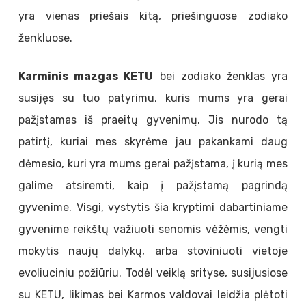
yra vienas priešais kitą, priešinguose zodiako
ženkluose.
Karminis mazgas KETU
bei zodiako ženklas yra
susijęs su tuo patyrimu, kuris mums yra gerai
pažįstamas iš praeitų gyvenimų. Jis nurodo tą
patirtį, kuriai mes skyrėme jau pakankami daug
dėmesio, kuri yra mums gerai pažįstama, į kurią mes
galime atsiremti, kaip į pažįstamą pagrindą
gyvenime. Visgi, vystytis šia kryptimi dabartiniame
gyvenime reikštų važiuoti senomis vėžėmis, vengti
mokytis naujų dalykų, arba stoviniuoti vietoje
evoliuciniu požiūriu. Todėl veiklą srityse, susijusiose
su KETU, likimas bei Karmos valdovai leidžia plėtoti