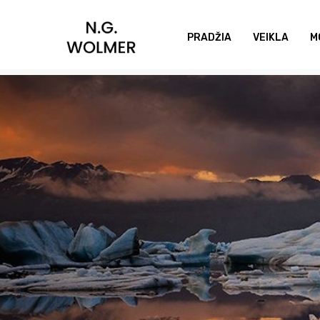
Skip
to
PRADŽIA
VEIKLA
M
main
content