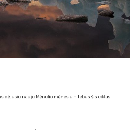
No Comments
rasidėjusiu nauju Mėnulio mėnesiu – tebus šis ciklas