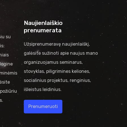
Naujienlaiškio
prenumerata
iu su
Užsiprenumeravę naujienlaiškį,
is:
galėsite sužinoti apie naujus mano
niais
organizuojamus seminarus,
logine
stovyklas, piligrimines keliones,
riminėmis
socialinius projektus, renginius,
ėsite
išleistus leidinius.
požiūriu
s.
Prenumeruoti