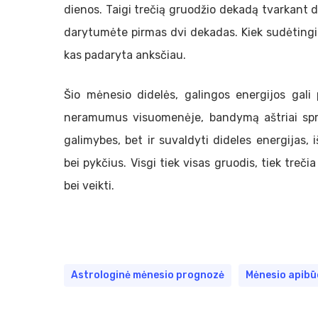
dienos. Taigi trečią gruodžio dekadą tvarkant 
darytumėte pirmas dvi dekadas. Kiek sudėtingiau 
kas padaryta anksčiau.
Šio mėnesio didelės, galingos energijos gali
neramumus visuomenėje, bandymą aštriai sprę
galimybes, bet ir suvaldyti dideles energijas, 
bei pykčius. Visgi tiek visas gruodis, tiek tre
bei veikti.
Astrologinė mėnesio prognozė
Mėnesio apibū