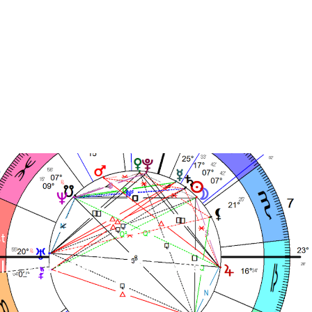
t
io jaunatis Šaulio ženkle