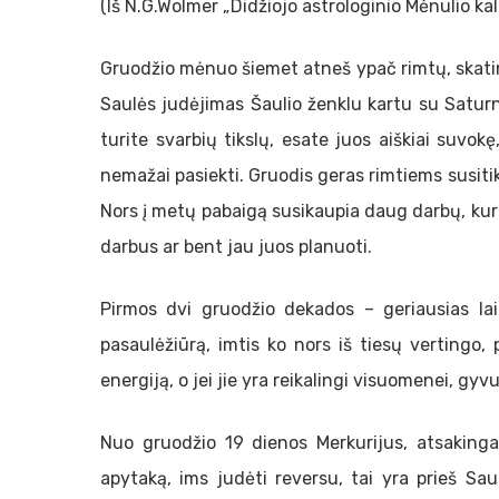
(Iš N.G.Wolmer „Didžiojo astrologinio Mėnulio ka
Gruodžio mėnuo šiemet atneš ypač rimtų, skatina
Saulės judėjimas Šaulio ženklu kartu su Saturn
turite svarbių tikslų, esate juos aiškiai suvokę,
nemažai pasiekti. Gruodis geras rimtiems susiti
Nors į metų pabaigą susikaupia daug darbų, kuriu
darbus ar bent jau juos planuoti.
Pirmos dvi gruodžio dekados – geriausias laik
pasaulėžiūrą, imtis ko nors iš tiesų vertingo,
energiją, o jei jie yra reikalingi visuomenei, gyvu
Nuo gruodžio 19 dienos Merkurijus, atsaking
apytaką, ims judėti reversu, tai yra prieš Sau