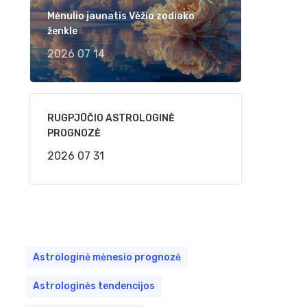
Mėnulio jaunatis Vėžio zodiako
ženkle
2026 07 14
RUGPJŪČIO ASTROLOGINĖ
PROGNOZĖ
2026 07 31
Astrologinė mėnesio prognozė
Astrologinės tendencijos