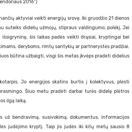
lendoriaus 2016”)
nčių aktyviai veikti energijų srovę. Iki gruodžio 21 dienos
u suteiks didelių užmojų, stipraus valdingumo, polėkį. Jei
 išsigryninę, šis laikas padės veikti drąsiai, kryptingai bei
kimams, deryboms, rimtų santykių ar partnerystės pradžiai.
os būtina užbaigti, visgi šis metas įkvėps pradėti didelius
otarpis. Jo energijos skatins burtis į kolektyvus, plėsti
 prasmingo. Šiuo metu pradėti darbai turės didelę plėtros
os ilgą laiką.
as už bendravimą, susivokimą, dokumentus, informacijos
lės judėjimo kryptį. Taip jis judės iki kitų metų sausio 8