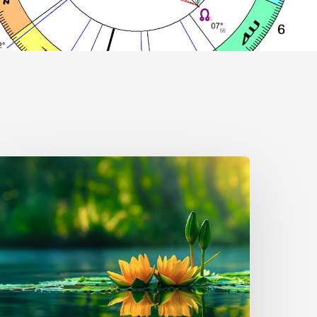
IEPOS
STROLOGINĖ
ROGNOZĖ