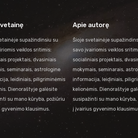
svetainę
Apie autorę
etainėje supažindinsiu su
Šioje svetainėje supažindins
iriomis veiklos sritimis:
savo įvairiomis veiklos sritim
iais projektais, dvasiniais
socialiniais projektais, dvasi
s, seminarais, astrologine
mokymais, seminarais, astro
ija, leidiniais, piligriminėmis
informacija, leidiniais, pilig
is. Dienoraštyje galėsite
kelionėmis. Dienoraštyje gal
nti su mano kūryba, požiūriu
susipažinti su mano kūryba, 
us gyvenimo klausimus.
į įvairius gyvenimo klausimu