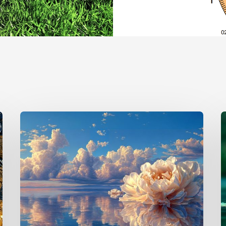
Mėnulio
L
jaunatis
A
Vėžio
P
zodiako
ženkle