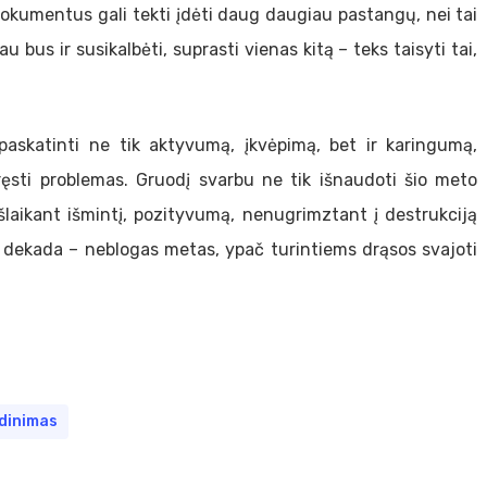
dokumentus gali tekti įdėti daug daugiau pastangų, nei tai
bus ir susikalbėti, suprasti vienas kitą – teks taisyti tai,
 paskatinti ne tik aktyvumą, įkvėpimą, bet ir karingumą,
sti problemas. Gruodį svarbu ne tik išnaudoti šio meto
išlaikant išmintį, pozityvumą, nenugrimztant į destrukciją
čia dekada – neblogas metas, ypač turintiems drąsos svajoti
dinimas