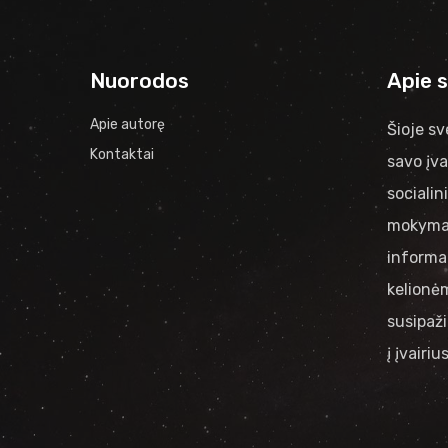
Nuorodos
Apie 
Apie autorę
Šioje sv
Kontaktai
savo įva
socialin
mokymai
informac
kelionėm
susipaži
į įvairi