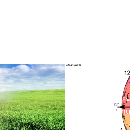
Next Pos
Mėnul