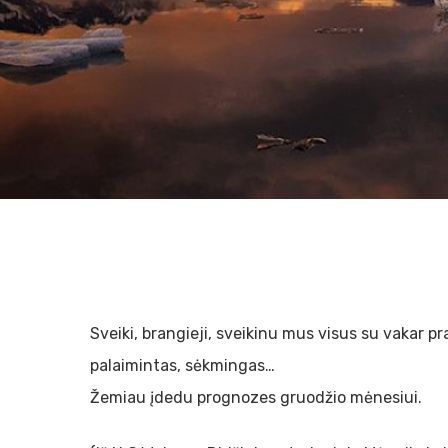
Hit enter to search or ESC to close
Sveiki, brangieji, sveikinu mus visus su vakar p
palaimintas, sėkmingas…
Žemiau įdedu prognozes gruodžio mėnesiui.