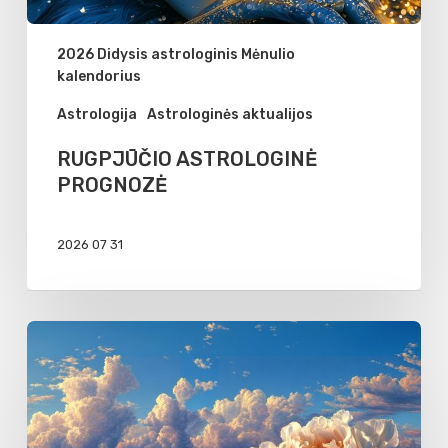
2026 Didysis astrologinis Mėnulio
kalendorius
Astrologija
Astrologinės aktualijos
RUGPJŪČIO ASTROLOGINĖ
PROGNOZĖ
2026 07 31
Mėnulio
jaunatis
Vėžio
zodiako