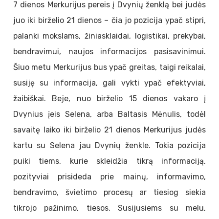
7 dienos Merkurijus pereis į Dvynių ženklą bei judės
juo iki birželio 21 dienos – čia jo pozicija ypač stipri,
palanki mokslams, žiniasklaidai, logistikai, prekybai,
bendravimui, naujos informacijos pasisavinimui.
Šiuo metu Merkurijus bus ypač greitas, taigi reikalai,
susiję su informacija, gali vykti ypač efektyviai,
žaibiškai. Beje, nuo birželio 15 dienos vakaro į
Dvynius įeis Selena, arba Baltasis Mėnulis, todėl
savaitę laiko iki birželio 21 dienos Merkurijus judės
kartu su Selena jau Dvynių ženkle. Tokia pozicija
puiki tiems, kurie skleidžia tikrą informaciją,
pozityviai prisideda prie mainų, informavimo,
bendravimo, švietimo procesų ar tiesiog siekia
tikrojo pažinimo, tiesos. Susijusiems su melu,