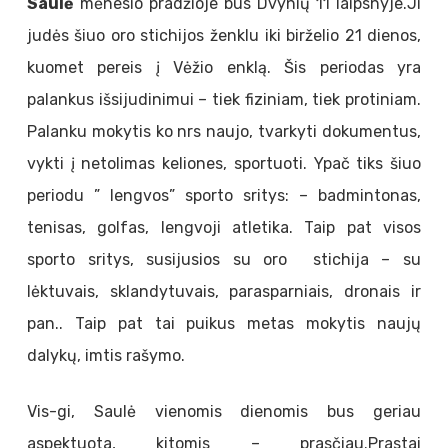
Saulė
mėnesio pradžioje bus Dvynių 11 laipsnyje.Ji
judės šiuo oro stichijos ženklu iki birželio 21 dienos,
kuomet pereis į Vėžio enklą. Šis periodas yra
palankus išsijudinimui – tiek fiziniam, tiek protiniam.
Palanku mokytis ko nrs naujo, tvarkyti dokumentus,
vykti į netolimas keliones, sportuoti. Ypač tiks šiuo
periodu ” lengvos” sporto sritys: – badmintonas,
tenisas, golfas, lengvoji atletika. Taip pat visos
sporto sritys, susijusios su oro stichija – su
lėktuvais, sklandytuvais, parasparniais, dronais ir
pan.. Taip pat tai puikus metas mokytis naujų
dalykų, imtis rašymo.
Vis-gi, Saulė vienomis dienomis bus geriau
aspektuota, kitomis – prasčiau.Prastai