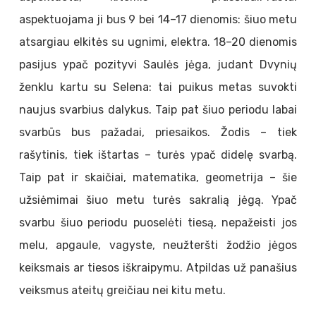
aspektuojama ji bus 9 bei 14–17 dienomis: šiuo metu
atsargiau elkitės su ugnimi, elektra. 18–20 dienomis
pasijus ypač pozityvi Saulės jėga, judant Dvynių
ženklu kartu su Selena: tai puikus metas suvokti
naujus svarbius dalykus. Taip pat šiuo periodu labai
svarbūs bus pažadai, priesaikos. Žodis – tiek
rašytinis, tiek ištartas – turės ypač didelę svarbą.
Taip pat ir skaičiai, matematika, geometrija – šie
užsiėmimai šiuo metu turės sakralią jėgą. Ypač
svarbu šiuo periodu puoselėti tiesą, nepažeisti jos
melu, apgaule, vagyste, neužteršti žodžio jėgos
keiksmais ar tiesos iškraipymu. Atpildas už panašius
veiksmus ateitų greičiau nei kitu metu.