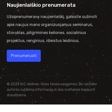
Naujienlaiškio prenumerata
Užsiprenumeravę naujienlaiškį, galėsite sužinoti
apie naujus mano organizuojamus seminarus,
stovyklas, piligrimines keliones, socialinius
projektus, renginius, išleistus leidinius.
Prenumeruoti
© 2026 N.G. Wolmer. Visos teisės saugomos. Be raštiško
autorės sutikimo informaciją iš šios svetainės kopijuoti
draudžiama.
facebook