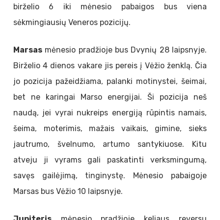
birželio 6 iki mėnesio pabaigos bus viena
sėkmingiausių Veneros pozicijų.
Marsas
mėnesio pradžioje bus Dvynių 28 laipsnyje.
Birželio 4 dienos vakare jis pereis į Vėžio ženklą. Čia
jo pozicija pažeidžiama, palanki motinystei, šeimai,
bet ne karingai Marso energijai. Ši pozicija neš
naudą, jei vyrai nukreips energiją rūpintis namais,
šeima, moterimis, mažais vaikais, gimine, sieks
jautrumo, švelnumo, artumo santykiuose. Kitu
atveju ji vyrams gali paskatinti verksmingumą,
savęs gailėjimą, tinginystę. Mėnesio pabaigoje
Marsas bus Vėžio 10 laipsnyje.
Jupiteris
mėnesio pradžioje keliaus reversu