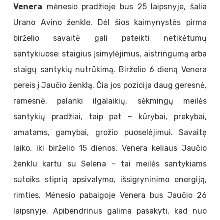
Venera
mėnesio pradžioje bus 25 laipsnyje, šalia
Urano Avino ženkle. Dėl šios kaimynystės pirma
birželio savaitė gali pateikti netikėtumų
santykiuose: staigius įsimylėjimus, aistringumą arba
staigų santykių nutrūkimą. Birželio 6 dieną Venera
pereis į Jaučio ženklą. Čia jos pozicija daug geresnė,
ramesnė, palanki ilgalaikių, sėkmingų meilės
santykių pradžiai, taip pat – kūrybai, prekybai,
amatams, gamybai, grožio puoselėjimui. Savaitę
laiko, iki birželio 15 dienos, Venera keliaus Jaučio
ženklu kartu su Selena – tai meilės santykiams
suteiks stiprią apsivalymo, išsigryninimo energiją,
rimties. Mėnesio pabaigoje Venera bus Jaučio 26
laipsnyje. Apibendrinus galima pasakyti, kad nuo