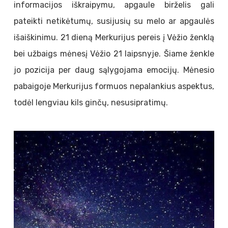
informacijos iškraipymu, apgaule birželis gali
pateikti netikėtumų, susijusių su melo ar apgaulės
išaiškinimu. 21 dieną Merkurijus pereis į Vėžio ženklą
bei užbaigs mėnesį Vėžio 21 laipsnyje. Šiame ženkle
jo pozicija per daug sąlygojama emocijų. Mėnesio
pabaigoje Merkurijus formuos nepalankius aspektus,
todėl lengviau kils ginčų, nesusipratimų.