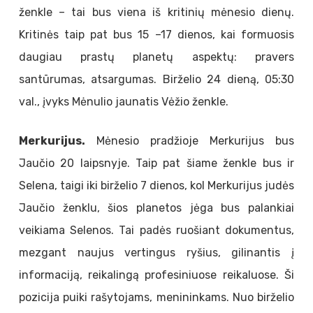
ženkle – tai bus viena iš kritinių mėnesio dienų.
Kritinės taip pat bus 15 –17 dienos, kai formuosis
daugiau prastų planetų aspektų: pravers
santūrumas, atsargumas. Birželio 24 dieną, 05:30
val., įvyks Mėnulio jaunatis Vėžio ženkle.
Merkurijus.
Mėnesio pradžioje Merkurijus bus
Jaučio 20 laipsnyje. Taip pat šiame ženkle bus ir
Selena, taigi iki birželio 7 dienos, kol Merkurijus judės
Jaučio ženklu, šios planetos jėga bus palankiai
veikiama Selenos. Tai padės ruošiant dokumentus,
mezgant naujus vertingus ryšius, gilinantis į
informaciją, reikalingą profesiniuose reikaluose. Ši
pozicija puiki rašytojams, menininkams. Nuo birželio