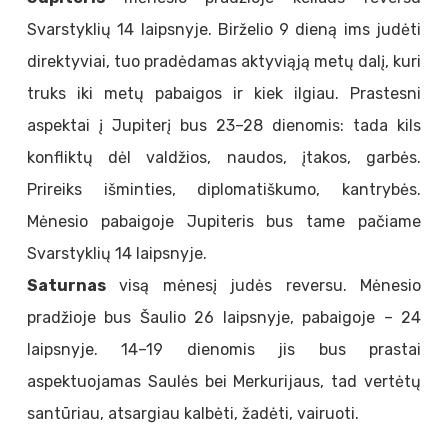
Svarstyklių 14 laipsnyje. Birželio 9 dieną ims judėti
direktyviai, tuo pradėdamas aktyviąją metų dalį, kuri
truks iki metų pabaigos ir kiek ilgiau. Prastesni
aspektai į Jupiterį bus 23–28 dienomis: tada kils
konfliktų dėl valdžios, naudos, įtakos, garbės.
Prireiks išminties, diplomatiškumo, kantrybės.
Mėnesio pabaigoje Jupiteris bus tame pačiame
Svarstyklių 14 laipsnyje.
Saturnas
visą mėnesį judės reversu. Mėnesio
pradžioje bus Šaulio 26 laipsnyje, pabaigoje – 24
laipsnyje. 14–19 dienomis jis bus prastai
aspektuojamas Saulės bei Merkurijaus, tad vertėtų
santūriau, atsargiau kalbėti, žadėti, vairuoti.