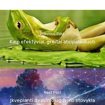
Previous Post
Kaip efektyviai, greitai atsipalaiduoti
Next Post
Įkvepianti dvasinio ugdymo stovykla