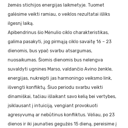
žemės stichijos energijas laikmetyje. Tuomet
galėsime veikti ramiau, o veiklos rezultatai išliks
ilgesnį laiką.
Apibendrinus šio Mėnulio ciklo charakteristikas,
galima pasakyti, jog pirmąją ciklo savaitę 16 – 23
dienomis, bus ypač svarbu atsargumas,
nuosaikumas. Šiomis dienomis bus nelengva
suvaldyti ugnines Marso, valdančio Avino ženkle,
energijas, nukreipti jas harmoningo veiksmo link,
išvengti konfliktų. Šiuo periodu svarbu veikti
dinamiškai, tačiau išlaikant savo kelią bei vertybes,
įsiklausant į intuiciją, vengiant provokuoti
agresyvumą ar nebūtinus konfliktus. Vėliau, po 23
dienos ir iki jaunaties gegužės 15 dieną, pereisime į