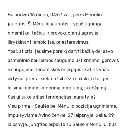
Balandžio 16 dieną, 04:57 val., įvyks Mėnulio
jaunatis. Ši Mėnulio jaunatis – ypač ugninga,
dinamiška, tačiau ir provokuojanti agresiją,
išryškinanti ambicijas, prieštaravimus.
Ypač stipriai jausime poreikį daryti kažką dėl savo
asmeninio bei šeimos saugumo užtikrinimo, gerovės
išsaugojimo. Dinamiškos energijos skatins ypač
aktyviai greitai siekti užsibrėžtų tikslų, o tai, jei
leisime, gimdys ir nerimą, dirglumą, skubėjimą.
Kas gi sukels šias tendencijas jaunatyje?
Visų pirma – Saulės bei Mėnulio pozicija ugniniame,
impulsyviame Avino ženkle, 27 laipsnyje. Šalia, 29
laipsnyje, jungties aspekte su Saule ir Mėnuliu, bus