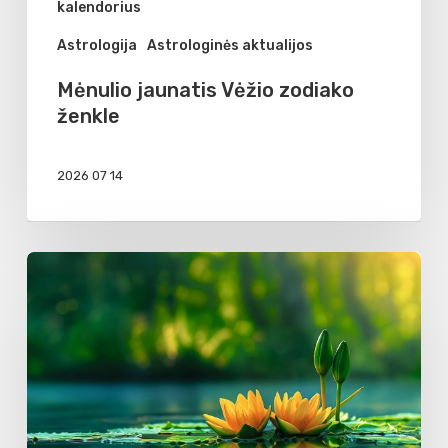
kalendorius
Astrologija
Astrologinės aktualijos
Mėnulio jaunatis Vėžio zodiako
ženkle
2026 07 14
LIEPOS
ASTROLOGINĖ
PROGNOZĖ