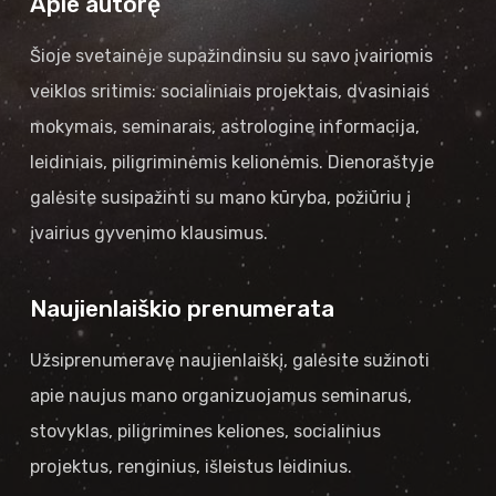
Apie autorę
Šioje svetainėje supažindinsiu su savo įvairiomis
veiklos sritimis: socialiniais projektais, dvasiniais
mokymais, seminarais, astrologine informacija,
leidiniais, piligriminėmis kelionėmis. Dienoraštyje
galėsite susipažinti su mano kūryba, požiūriu į
įvairius gyvenimo klausimus.
Naujienlaiškio prenumerata
Užsiprenumeravę naujienlaiškį, galėsite sužinoti
apie naujus mano organizuojamus seminarus,
stovyklas, piligrimines keliones, socialinius
projektus, renginius, išleistus leidinius.