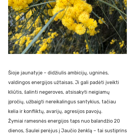
Šioje jaunatyje – didžiulis ambicijų, ugninės,
valdingos energijos užtaisas. Ji gali padėti įveikti
kliūtis, šalinti negeroves, atsisakyti neigiamų
įpročių, užbaigti nereikalingus santykius, tačiau
kelia ir konfliktų, avarijų, agresijos pavojų.
Žymiai ramesnės energijos taps nuo balandžio 20
dienos, Saulei perėjus į Jaučio ženklą – tai sustiprins