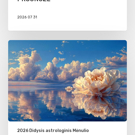
2026 07 31
Mėnulio
jaunatis
Vėžio
zodiako
ženkle
2026 Didysis astrologinis Mėnulio