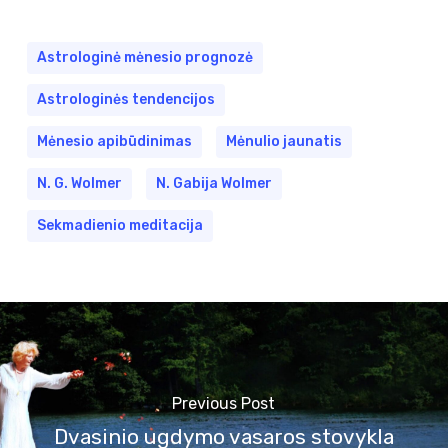
Astrologinė mėnesio prognozė
Astrologinės tendencijos
Mėnesio apibūdinimas
Mėnulio jaunatis
N. G. Wolmer
N. Gabija Wolmer
Sekmadienio meditacija
Previous Post
Dvasinio ugdymo vasaros stovykla