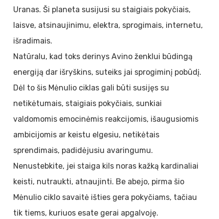
Uranas. Ši planeta susijusi su staigiais pokyčiais,
laisve, atsinaujinimu, elektra, sprogimais, internetu,
išradimais.
Natūralu, kad toks derinys Avino ženklui būdingą
energiją dar išryškins, suteiks jai sprogiminį pobūdį.
Dėl to šis Mėnulio ciklas gali būti susijęs su
netikėtumais, staigiais pokyčiais, sunkiai
valdomomis emocinėmis reakcijomis, išaugusiomis
ambicijomis ar keistu elgesiu, netikėtais
sprendimais, padidėjusiu avaringumu.
Nenustebkite, jei staiga kils noras kažką kardinaliai
keisti, nutraukti, atnaujinti. Be abejo, pirma šio
Mėnulio ciklo savaitė išties gera pokyčiams, tačiau
tik tiems, kuriuos esate gerai apgalvoję.