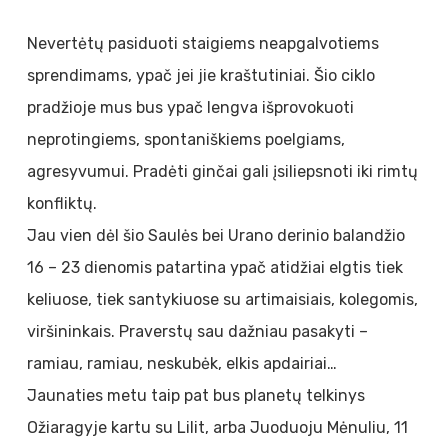
Nevertėtų pasiduoti staigiems neapgalvotiems
sprendimams, ypač jei jie kraštutiniai. Šio ciklo
pradžioje mus bus ypač lengva išprovokuoti
neprotingiems, spontaniškiems poelgiams,
agresyvumui. Pradėti ginčai gali įsiliepsnoti iki rimtų
konfliktų.
Jau vien dėl šio Saulės bei Urano derinio balandžio
16 – 23 dienomis patartina ypač atidžiai elgtis tiek
keliuose, tiek santykiuose su artimaisiais, kolegomis,
viršininkais. Praverstų sau dažniau pasakyti –
ramiau, ramiau, neskubėk, elkis apdairiai…
Jaunaties metu taip pat bus planetų telkinys
Ožiaragyje kartu su Lilit, arba Juoduoju Mėnuliu, 11